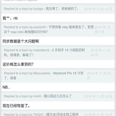
Replied to a topic by tudage
我太难了，老板被抓了。
2019 年 12 月 10 日
›
我艹，nb
Replied to a topic by poplar50
不想背着 mbp 跑来跑去了，家里
2019 年 12
›
月 7 日
买个 mac mini 单纯撸码可行吗？
同步数据是个大问题啊
Replied to a topic by makeitwork
2 天到手 16 寸高配定制
2019 年 11 月
›
28 日
机，很满意，解毒了！
这价格怎么拿到的？
Replied to a topic by ManjusakaL
Macbook Pro 16 寸到
2019 年 11 月 25
›
日
了，真香
NB..
Replied to a topic by H4cK
蒲公英这几天怎么了
2019 年 11 月 19 日
›
现在已经恢复了。
Replied to a topic by TtiGeR
[墨尔本]寻找全栈工程师
2019 年 11 月 14 日
›