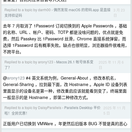
Replied to a topic by darrh00
偶然发现 macOS 的密码.app 是直接
3 月 23
›
日
支持验证码
去年 7 月取消了 1Password 订阅切换到的 Apple Passwords ，基础
的名称、URL 、帐户、密码、TOTP 都是没啥问题的，优点就是免
费，然后 Passkey 比 1Password 丝滑，Chrome 直接系统弹窗，而
选择 1Password 后有概率失败。缺点也很明显，浏览器插件很难用，
不跨平台。
Replied to a topic by arony123
Macos 26.1 帐号体系变
2025 年 11 月 6
›
日
了？
@
arony123
#4 英文系统为例，General-About ，修改本机名，
General-Sharing ，拉到最下面，改 Hostname 。Apple ID 设备列表
里面显示的设备名是第一种，修改重启应该就能看到变了，终端里面
一般显示的是 Hostname ，即第二种修改方式。
Replied to a topic by DaisyParallels
Parallels Desktop 半价
2025 年 11 月
›
5 日
啦！全民优惠！
正版用户已切换到 VMWare ，年更然后旧版本 BUG 不管是真的恶心