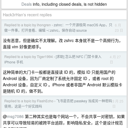
Deals
info, including closed deals, is not hidden
Hack3rHan's recent replies
Replied to a topic by ihongren
zshrc：一个开源极简 macOS App，只
6 月
›
23 日
做一件事，打开查看、编辑 ~/.zshrc，保存自动 source
没有恶意，但是确实不太理解。改 zshrc 本身就不是一个高频行为，
直接 vim 好像更顺手。
Replied to a topic by Tiger1994
[求助] 怎么把 NFC 门禁卡录入
4 月 27
›
日
iPhone 手机
这种简单的大门卡一般都是直接读 ID 的，模拟 ID 只能用国产的
Android 设备，因为厂商定制了系统允许固定 ID ，或者 root 的
Android 设备，自定义 ID 。iPhone 或者非国产 Android 默认模拟卡
是随机 ID 的，做不到。
Replied to a topic by FlashEcho
飞书是否把 passkey 当成另一种密码
3 月 25
›
日
使用，这是一个好实践吗
@
msg7086
第二种其实也是每个网站一个，不会共享一对密钥，如果
共享可以导致轻易的被跨平台追踪，影响隐私安全，这个是设计规范