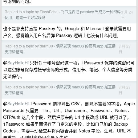
考虑到的问题。
Replied to a topic by FlashEcho
飞书是否把 passkey 当成另一种密码
3 月 24
›
日
使用，这是一个好实践吗
也不是都支持直接 Passkey 的，Google 和 Microsoft 登录就需要用
户名。感觉输入用户名后弹 Passkey 逻辑上也没有什么问题。
Replied to a topic by darrh00
偶然发现 macOS 的密码.app 是直接
3 月 23
›
日
支持验证码
@
SayHelloHi
只针对于帐号密码这一项，1Password 保存的纯密码可
以建空账号保存成帐号密码的形式，信用卡、笔记、个人信息等分类
无法保存。
Replied to a topic by darrh00
偶然发现 macOS 的密码.app 是直接
3 月 23
›
日
支持验证码
@
SayHelloHi
1Password 选择导出 CSV ，删除不需要的字段，Apple
Passwords 只需要 Title 、Url 、Username 、Password 、Notes 、
OTPAuth 这几个字段，然后把原来的 Url 字段改成 URL 就可以了，
1Password 如果里面保存了自定义的字段，比如自己加的 Backup
Codes ，需要手动检查并将内容合并到 Notes 字段。注意，URL 不
要重复，否则对应条目会导入失败。