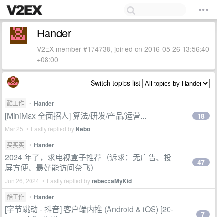
Hander
V2EX member #174738, joined on 2016-05-26 13:56:40
+08:00
Switch topics list
酷工作
•
Hander
[MiniMax 全面招人] 算法/研发/产品/运营...
18
Mar 25 • Lastly replied by
Nebo
买买买
•
Hander
2024 年了，求电视盒子推荐（诉求：无广告、投
47
屏方便、最好能访问奈飞）
Jun 26, 2024 • Lastly replied by
rebeccaMyKid
酷工作
•
Hander
[字节跳动 - 抖音] 客户端内推 (Android & iOS) [20-
7