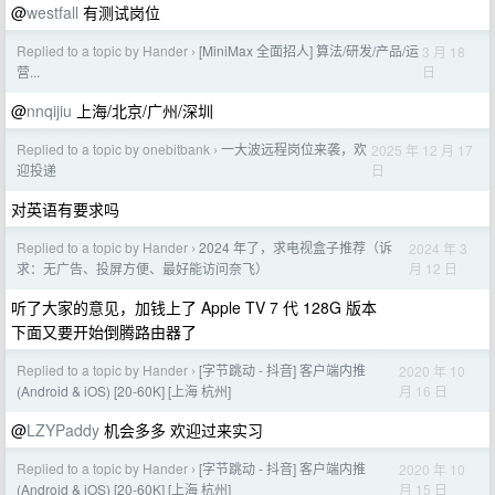
@
westfall
有测试岗位
Replied to a topic by Hander
[MiniMax 全面招人] 算法/研发/产品/运
3 月 18
›
日
营...
@
nnqijiu
上海/北京/广州/深圳
Replied to a topic by onebitbank
一大波远程岗位来袭，欢
2025 年 12 月 17
›
日
迎投递
对英语有要求吗
Replied to a topic by Hander
2024 年了，求电视盒子推荐（诉
2024 年 3
›
月 12 日
求：无广告、投屏方便、最好能访问奈飞）
听了大家的意见，加钱上了 Apple TV 7 代 128G 版本
下面又要开始倒腾路由器了
Replied to a topic by Hander
[字节跳动 - 抖音] 客户端内推
2020 年 10
›
月 16 日
(Android & iOS) [20-60K] [上海 杭州]
@
LZYPaddy
机会多多 欢迎过来实习
Replied to a topic by Hander
[字节跳动 - 抖音] 客户端内推
2020 年 10
›
月 15 日
(Android & iOS) [20-60K] [上海 杭州]