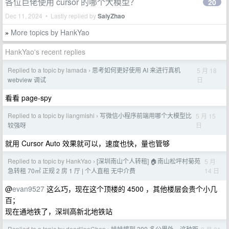
各位巨佬使用 cursor 的哪个大模型？
20
Dec 11, 2024 • Lastly replied by
SaiyZhao
More topics by HankYao
»
HankYao's recent replies
Replied to a topic by lamada
思考如何更好使用 AI 来进行真机
5 月 18
›
日
webview 调试
看看 page-spy
Replied to a topic by liangmishi
写微信小程序前端用哪个大模型比
5 月 15
›
日
较强呀
就用 Cursor Auto 效果就可以，速度也快，量也管够
Replied to a topic by HankYao
[深圳南山个人转租] 🏠南山松坪村菊苑
5 月
›
14 日
急转租 70㎡ 正规 2 房 1 厅 | 个人直租 无中介费
@
evan9527
这么巧，现在这个顶楼的 4500 ，其他楼层会贵个小几
百；
现在通地铁了，深圳高新北地铁站
Replied to a topic by deadlineChen
妹妹嫁到 300 多公里外，这种距