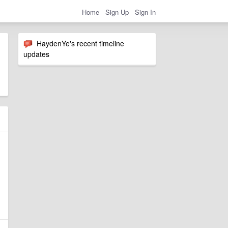
Home
Sign Up
Sign In
HaydenYe's recent timeline
updates