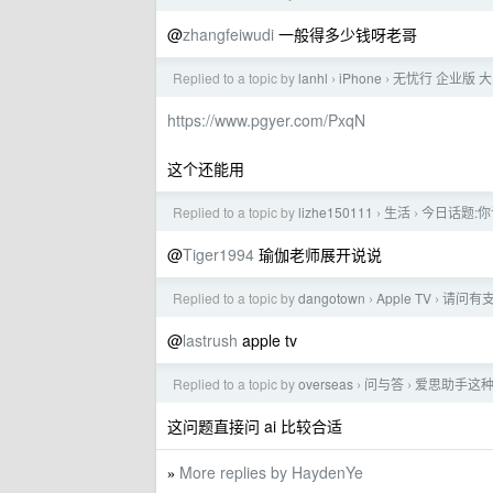
@
zhangfeiwudi
一般得多少钱呀老哥
Replied to a topic by
lanhl
iPhone
无忧行 企业版 
›
›
https://www.pgyer.com/PxqN
这个还能用
Replied to a topic by
lizhe150111
生活
今日话题:
›
›
@
Tiger1994
瑜伽老师展开说说
Replied to a topic by
dangotown
Apple TV
请问有支持 
›
›
@
lastrush
apple tv
Replied to a topic by
overseas
问与答
爱思助手这种
›
›
这问题直接问 ai 比较合适
More replies by HaydenYe
»