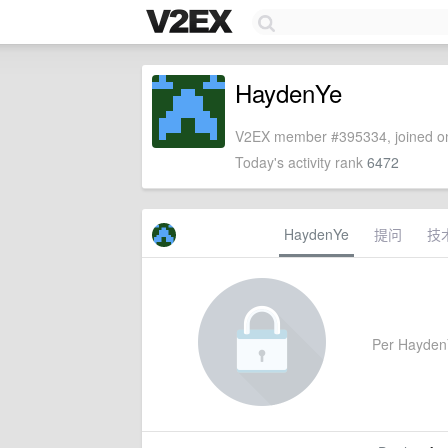
HaydenYe
V2EX member #395334, joined on
Today's activity rank
6472
HaydenYe
提问
技
Per HaydenYe