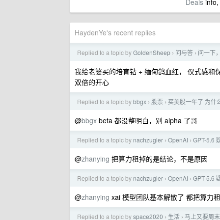
Deals
info,
HaydenYe's recent replies
Replied to a topic by
GoldenSheep
问与答
问一下
›
›
我给老婆买的培育钻 + 缅甸鸽血红， 仪式感
双倍的开心
Replied to a topic by
bbgx
股票
买美股一年了 为什
›
›
@
bbgx
beta 都没整明白，别 alpha 了哥
Replied to a topic by
nachzugler
OpenAI
GPT-5.
›
›
@
zhanying
把算力租掉的是结论，不是原因
Replied to a topic by
nachzugler
OpenAI
GPT-5.
›
›
@
zhanying
xai 模型团队基本解散了 都把算力租
Replied to a topic by
space2020
生活
马上又要周末，
›
›