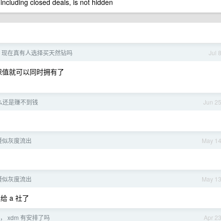
 including closed deals, is not hidden
，现在真有人选择买天然钻吗
Jul 
和保值就可以同时拥有了
么还是赚不到钱
Jun 2
6 疑似灰度流出
May 1
6 疑似灰度流出
May 1
给 a 社了
 xdm 有安排了吗
Apr 2