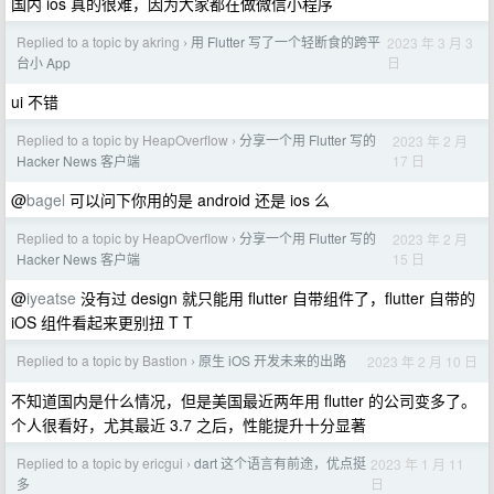
国内 ios 真的很难，因为大家都在做微信小程序
Replied to a topic by akring
用 Flutter 写了一个轻断食的跨平
2023 年 3 月 3
›
日
台小 App
ui 不错
Replied to a topic by HeapOverflow
分享一个用 Flutter 写的
2023 年 2 月
›
17 日
Hacker News 客户端
@
bagel
可以问下你用的是 android 还是 ios 么
Replied to a topic by HeapOverflow
分享一个用 Flutter 写的
2023 年 2 月
›
15 日
Hacker News 客户端
@
iyeatse
没有过 design 就只能用 flutter 自带组件了，flutter 自带的
iOS 组件看起来更别扭 T T
Replied to a topic by Bastion
原生 iOS 开发未来的出路
2023 年 2 月 10 日
›
不知道国内是什么情况，但是美国最近两年用 flutter 的公司变多了。
个人很看好，尤其最近 3.7 之后，性能提升十分显著
Replied to a topic by ericgui
dart 这个语言有前途，优点挺
2023 年 1 月 11
›
日
多