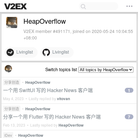
HeapOverflow
V2EX member #491171, joined on 2020-05-24 10:04:55
+08:00
Livinglist
Livinglist
Switch topics list
分享创造
•
HeapOverflow
一个用 SwiftUI 写的 Hacker News 客户端
1
May 4, 2023 • Lastly replied by
vitovan
分享创造
•
HeapOverflow
分享一个用 Flutter 写的 Hacker News 客户端
7
Feb 13, 2023 • Lastly replied by
HeapOverflow
iDev
•
HeapOverflow