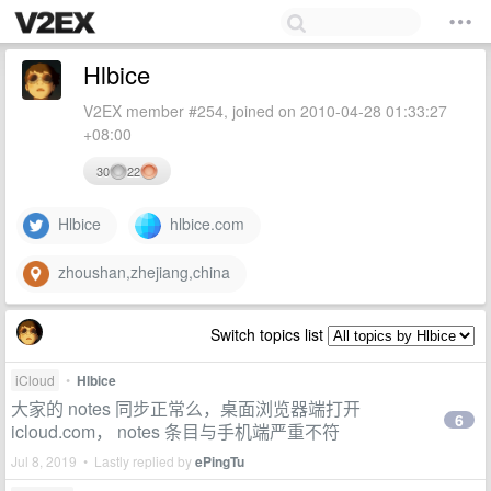
Hlbice
V2EX member #254, joined on 2010-04-28 01:33:27
+08:00
30
22
Hlbice
hlbice.com
zhoushan,zhejiang,china
Switch topics list
iCloud
•
Hlbice
大家的 notes 同步正常么，桌面浏览器端打开
6
icloud.com， notes 条目与手机端严重不符
Jul 8, 2019 • Lastly replied by
ePingTu