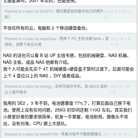
文曲星算吗，2001 年买的，还能使用。
Replied to a topic by 233373
诸位都是如何备份自己的照片
2023 年 4 月 15
›
日
的？
不信任所有的云，电脑和 2 个移动硬盘备份。
Replied to a topic by oops2day
想弄个 PC 主机当做 NAS + 游
2023 年 4 月
›
11 日
戏机，请教下各位大佬
NAS 的话也可以看 B 站 UP 主钱韦德，包括机械硬盘、NAS 机箱、
NAS 主板、成品 NAS 他都有介绍。
我个人可能会先买个 4T 机械硬盘+硬盘盒子暂时过渡下，后面可能会
上个 4 盘位以上的 NAS ，DIY 或者成品。
Replied to a topic by redegg
没有完美的手机，但 SE2/3 真的
2023 年 3 月
›
2 日
让人爱不释手
我用的 SE2 ，3 年不到，电池健康度 77%了，打算后面自己换下电
池。使用上没有任何问题，256G 的空间还剩 110G 左右。其实我们
小屏爱好者的要求很简单，机身一手掌握，电池耐用，摄像头不突
出，没有刘海，CPU 跟上大部队。
Replied to a topic by helee9199
苹果为啥不干脆把摄像头
2021 年 12 月 31
›