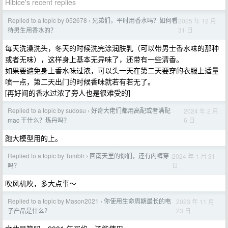
Hlbice's recent replies
Replied to a topic by 052678
兄弟们，平时用香水吗？如何看
2025 年 12 月
›
31 日
待男生用香水的？
每天洗澡洗头，冬天的时候洗完涂润肤乳（可以带男士香水味的那种
或者无味），这样身上基本无异味了，还带有一些清香。
如果要避免身上香水味过浓，可以头一天在第二天要穿的衣服上适量
喷一点，第二天出门的时候香味就若有若无了。
[再好闻的香水过浓了旁人也是很难受的]
Replied to a topic by sudosu
好奇大佬们都用高配或者满配
2024 年 2 月
›
6 日
mac 干什么？炼丹吗？
跑大模型用的上。
Replied to a topic by Tumblr
回南天里的你们，还有内裤穿
2024 年 1 月 31
›
日
吗？
吹风机吹，多大点事～
Replied to a topic by Mason2021
你使用生命周期最长的电
2023 年 11 月
›
23 日
子产品是什么？