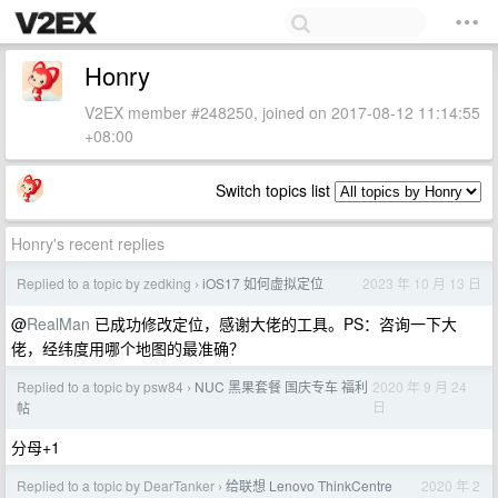
Honry
V2EX member #248250, joined on 2017-08-12 11:14:55
+08:00
Switch topics list
Honry's recent replies
Replied to a topic by zedking
iOS17 如何虚拟定位
2023 年 10 月 13 日
›
@
RealMan
已成功修改定位，感谢大佬的工具。PS：咨询一下大
佬，经纬度用哪个地图的最准确？
Replied to a topic by psw84
NUC 黑果套餐 国庆专车 福利
2020 年 9 月 24
›
日
帖
分母+1
Replied to a topic by DearTanker
给联想 Lenovo ThinkCentre
2020 年 2
›