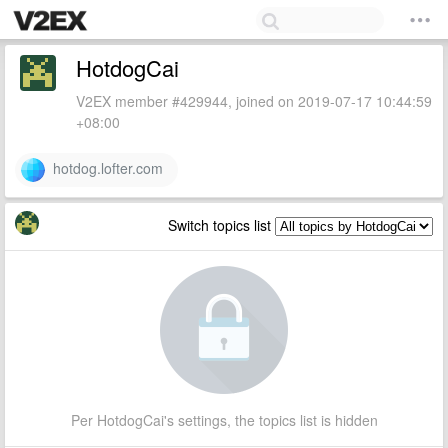
HotdogCai
V2EX member #429944, joined on 2019-07-17 10:44:59
+08:00
hotdog.lofter.com
Switch topics list
Per HotdogCai's settings, the topics list is hidden