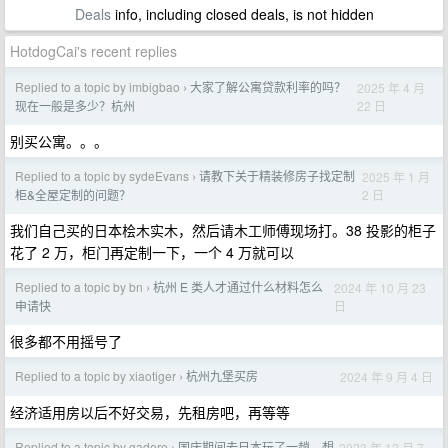
Deals
info, including closed deals, is not hidden
HotdogCai's recent replies
Replied to a topic by imbigbao
大家了解公寓贷款利率的吗？
2025 年 4 月
›
22 日
现在一般是多少？杭州
别买公寓。。。
Replied to a topic by sydeEvans
请教下关于精装修房子找定制
2025 年 1 月
›
2 日
柜&全屋定制的问题？
我们自己买的日本桧木实木，然后请木工师傅现场打。38 投影的柜子
花了 2 万，柜门再定制一下，一个 4 万就可以
Replied to a topic by bn
杭州 E 类人才通过什么材料怎么
2024 年 10 月 23
›
日
申请快
很多都不用摇号了
Replied to a topic by xiaotiger
杭州九堡买房
2024 年 9 月 4 日
›
经济适用房以后不好交易，先租房吧，再等等
Replied to a topic by gadore
国庆期间去日本玩了一趟，想
2023 年 12 月 7