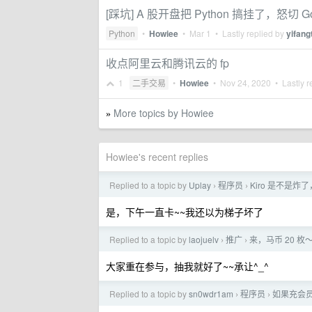
[踩坑] A 股开盘把 Python 搞挂了，怒切 Go
Python
•
Howiee
•
Mar 1
• Lastly replied by
yifang
收点阿里云和腾讯云的 fp
1
二手交易
•
Howiee
•
Nov 24, 2020
• Lastly r
More topics by Howiee
»
Howiee's recent replies
Replied to a topic by
Uplay
程序员
Kiro 是不是炸了， An
›
›
是，下午一直卡~~我还以为梯子坏了
Replied to a topic by
laojuelv
推广
来，马币 20 枚
›
›
大家重在参与，抽我就好了~~承让^_^
Replied to a topic by
sn0wdr1am
程序员
如果充会员
›
›