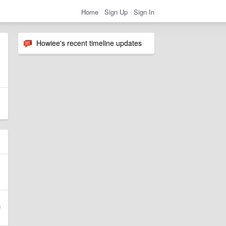
Home
Sign Up
Sign In
Howiee's recent timeline updates