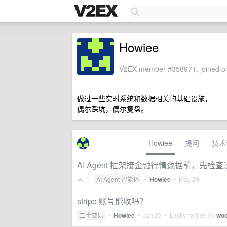
Howiee
V2EX member #358971, joined on
做过一些实时系统和数据相关的基础设施，
偶尔踩坑，偶尔复盘。
Howiee
提问
技术
AI Agent 框架接金融行情数据前，先检查
1
AI Agent 智能体
•
Howiee
•
May 29
stripe 账号能收吗？
二手交易
•
Howiee
•
Jan 29
• Lastly replied by
woo