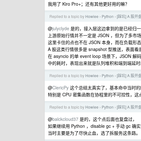
我用了 Kiro Pro+；还有其他更好用的嘛？
Replied to a topic by
Howiee
Python
[踩坑] A 股开
›
›
@
julyclyde
是的，接入层这边拿到的是已经归一化后
上游原始行情并不一定是 JSON ，但为了多
这里卡住的点也不在 JSON 本身，而在负载形
A 股这类行情很多是 snapshot 型推送，
在 asyncio 的单 event loop 场景下
中的耗时，表现出来就是队列堆积和端到端延时
Replied to a topic by
Howiee
Python
[踩坑] A 股开
›
›
@
ClericPy
这个总结太真实了，基本命中当时的
特别是 CPU 密集函数在协程里的不可控性，
Replied to a topic by
Howiee
Python
[踩坑] A 股开
›
›
@
balckcloud37
是的，这个点后面也复盘过，
如果继续用 Python ，disable gc + 手动 gc
当时主要是为了尽快止血，选了拆服务这条路。