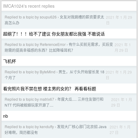
IMCA1024's recent replies
Replied to a topic by soupu626
女友对我跳槽的薪资要求太
2021 年 1 月 29
›
日
高怎么办
超纲了！！！给不了建议 你女朋友都比我强 不敢说话
Replied to a topic by ReferenceError
有什么买前无需求，买后变
2021 年 1
›
月 29 日
刚需的提高幸福感的东西？比如降噪耳机？
飞机杯
Replied to a topic by ByteMind
男生，从寸头开始留长发 18
2021 年 1 月 29
›
日
个月了
看完照片我不禁在想 楼主男的女的？ 再看看标题
Replied to a topic by matrix67
年度大瓜..... 三井住友银行和
2021 年 1 月
›
29 日
NTT 代码被舰娘玩家开源了....
nb
Replied to a topic by kenduffy
发现大厂核心部门北京招 Java
2021 年 1 月
›
27 日
好难啊，简历都没有