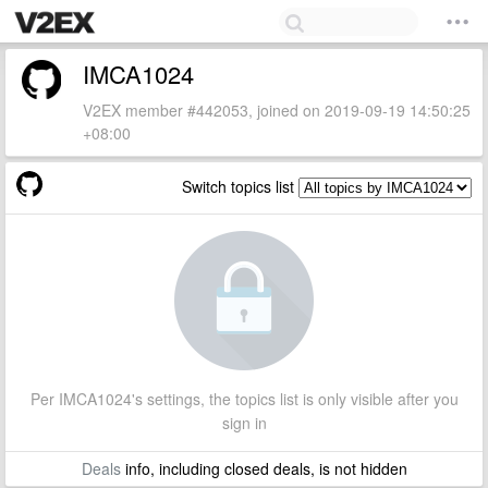
IMCA1024
V2EX member #442053, joined on 2019-09-19 14:50:25
+08:00
Switch topics list
Per IMCA1024's settings, the topics list is only visible after you
sign in
Deals
info, including closed deals, is not hidden