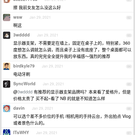
擦 我前女友怎么没这么好
wsw
Jan 29, 2021
62
啊这
3wdddd
Jan 29, 2021
63
显示器支架，不需要定在墙上，固定在桌子上的，特别紧，360
度想怎么调就怎么调，而且桌子上没有底座了，整个桌面都可以
放东西。真的完完全全提升我的辛福感～强烈的推荐
birdkyle79
Jan 29, 2021
64
电动牙刷
SyncWorld
Jan 29, 2021
65
@
3wdddd
有推荐的显示器支架品牌吗？本来看了爱格升，但是
价格太贵了 买不起~看了 NB 的就是不知道怎么样
davin
Jan 29, 2021
66
可以选个差不多价位的手机 /相机用的手持云台，外出拍点 Vlog
或者景色什么的。
ITsWHY
Jan 29, 2021
67