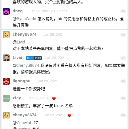
喜欢的游戏人物，买个上好颜色的兵人。
dncg
Jan 29, 2021 via iPhone
75
@
SyncWorld
怎么说呢，nb 的使用感和价格上真的成正比。爱
格升真香
chenyu8674
Jan 29, 2021
76
@
Livid
对于本帖某些恶臭回复，能不能把点赞的一起降权？
Livid
Jan 29, 2021
MOD
PRO
77
@
chenyu8674
我没有时间看完每天所有的新回复，如果你要举
报，请举报具体楼层。
ligongpu
Jan 29, 2021
78
送他一个新姿势吧
xfcy
Jan 29, 2021
2
79
感谢楼主，丰富了一波 block 名单
chenyu8674
Jan 29, 2021
3
80
@
ZeawinL
#7
@
woaiqiqi
#18