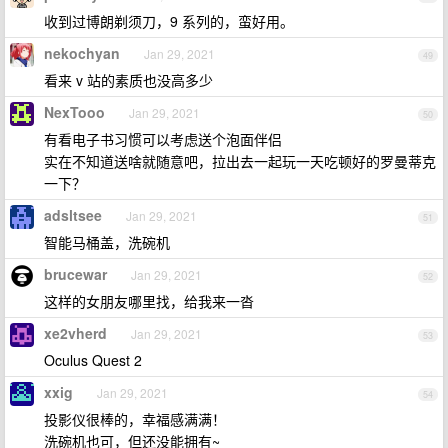
收到过博朗剃须刀，9 系列的，蛮好用。
nekochyan
Jan 29, 2021
49
看来 v 站的素质也没高多少
NexTooo
Jan 29, 2021
50
有看电子书习惯可以考虑送个泡面伴侣
实在不知道送啥就随意吧，拉出去一起玩一天吃顿好的罗曼蒂克
一下？
adsltsee
Jan 29, 2021
51
智能马桶盖，洗碗机
brucewar
Jan 29, 2021
52
这样的女朋友哪里找，给我来一沓
xe2vherd
Jan 29, 2021
53
Oculus Quest 2
xxig
Jan 29, 2021
54
投影仪很棒的，幸福感满满！
洗碗机也可，但还没能拥有~