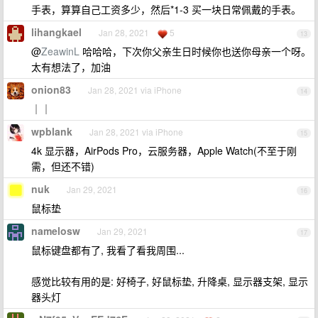
手表，算算自己工资多少，然后*1-3 买一块日常佩戴的手表。
lihangkael
Jan 28, 2021
5
13
@
ZeawinL
哈哈哈，下次你父亲生日时候你也送你母亲一个呀。
太有想法了，加油
onion83
Jan 28, 2021 via iPhone
14
｜｜
wpblank
Jan 28, 2021 via iPhone
15
4k 显示器，AirPods Pro，云服务器，Apple Watch(不至于刚
需，但还不错)
nuk
Jan 29, 2021
16
鼠标垫
namelosw
Jan 29, 2021
17
鼠标键盘都有了, 我看了看我周围...
感觉比较有用的是: 好椅子, 好鼠标垫, 升降桌, 显示器支架, 显示
器头灯