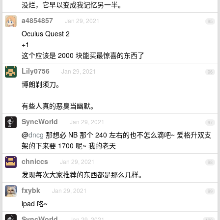
没烂，它早以变成我记忆另一半。
a4854857
Jan 29, 2021
95
Oculus Quest 2
+1
这个应该是 2000 块能买最惊喜的东西了
Lily0756
Jan 29, 2021
96
博朗剃须刀。
有些人真的恶臭当幽默。
SyncWorld
Jan 29, 2021
97
@
dncg
那想必 NB 那个 240 左右的也不怎么滴吧~ 爱格升双支
架的下来要 1700 呢~ 我的老天
chniccs
Jan 29, 2021
98
发现每次大家推荐的东西都是那么几样。
fxybk
Jan 29, 2021
99
ipad 咯~
SyncWorld
Jan 29, 2021