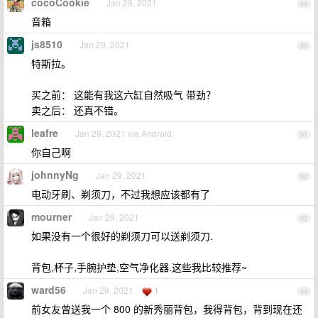
cocoCookie
Jan 29, 2021
89
音箱
js8510
Jan 29, 2021
90
特斯拉。
买之前： 这能有我这六缸自然吸气 带劲？
卖之后： 还真不错。
leafre
Jan 29, 2021 via Android
91
你自己啊
johnnyNg
Jan 29, 2021
92
电动牙刷、剃须刀，不过我想应该都有了
mourner
Jan 29, 2021
93
如果没有一个很好的剃须刀可以送剃须刀.
背包,杯子,手腕护垫,空气净化器.这些我比较推荐~
ward56
Jan 29, 2021
1
94
前女友曾送我一个 800 的新秀丽背包，我得背包，背到现在还