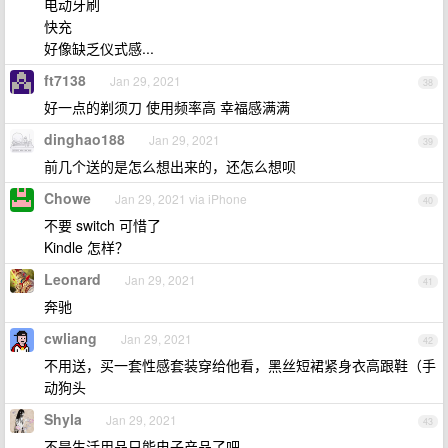
电动牙刷
快充
好像缺乏仪式感...
ft7138
Jan 29, 2021
38
好一点的剃须刀 使用频率高 幸福感满满
dinghao188
Jan 29, 2021
39
前几个送的是怎么想出来的，还怎么想呗
Chowe
Jan 29, 2021 via iPhone
40
不要 switch 可惜了
Kindle 怎样？
Leonard
Jan 29, 2021
41
奔驰
cwliang
Jan 29, 2021
42
不用送，买一套性感套装穿给他看，黑丝短裙紧身衣高跟鞋（手
动狗头
Shyla
Jan 29, 2021
43
不是生活用品只能电子产品了吧