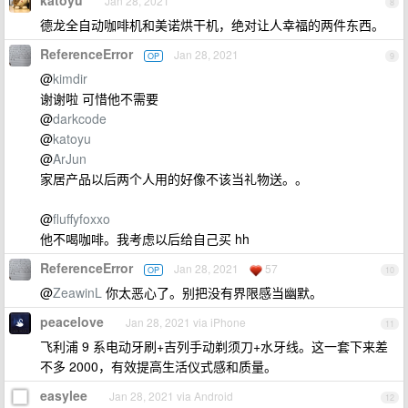
katoyu
Jan 28, 2021
8
德龙全自动咖啡机和美诺烘干机，绝对让人幸福的两件东西。
ReferenceError
Jan 28, 2021
OP
9
@
kimdir
谢谢啦 可惜他不需要
@
darkcode
@
katoyu
@
ArJun
家居产品以后两个人用的好像不该当礼物送。。
@
fluffyfoxxo
他不喝咖啡。我考虑以后给自己买 hh
ReferenceError
Jan 28, 2021
57
OP
10
@
ZeawinL
你太恶心了。别把没有界限感当幽默。
peacelove
Jan 28, 2021 via iPhone
11
飞利浦 9 系电动牙刷+吉列手动剃须刀+水牙线。这一套下来差
不多 2000，有效提高生活仪式感和质量。
easylee
Jan 28, 2021 via Android
12