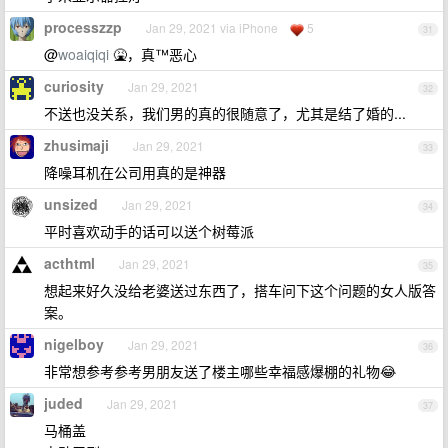
processzzp
Jan 29, 2021 via iPhone
5
31
@
woaiqiqi
🤮，真™️恶心
curiosity
Jan 29, 2021
32
不送也没关系，我们男的真的很随意了，尤其是结了婚的...
zhusimaji
Jan 29, 2021
33
降噪耳机在公司用真的是神器
unsized
Jan 29, 2021
34
平时喜欢动手的话可以送个树莓派
acthtml
Jan 29, 2021
35
想起来好久没给老婆送过东西了，搭车问下这个问题的女人版答
案。
nigelboy
Jan 29, 2021
36
非常想参考参考男朋友送了楼主哪些幸福感爆棚的礼物😂
juded
Jan 29, 2021
37
马桶盖