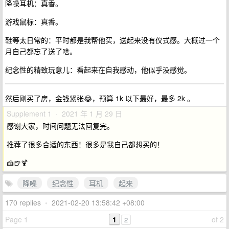
降噪耳机：真香。
游戏鼠标：真香。
鞋等太日常的：平时都是我帮他买，送起来没有仪式感。大概过一个
月自己都忘了送了啥。
纪念性的精致玩意儿：看起来在自我感动，他似乎没感觉。
然后刚买了房，金钱紧张😂，预算 1k 以下最好，最多 2k 。
Supplement 1 · 2021 年 1 月 29 日
感谢大家，时间问题无法回复完。
推荐了很多合适的东西！很多是我自己都想买的！
🍰🍺🍹
降噪
纪念性
耳机
起来
170 replies
•
2021-02-20 13:58:42 +08:00
Page 1
1
of 2
2