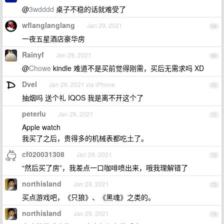
@
3wdddd
桌子不稳的话就难受了
wflanglanglang
Jan 29, 2021
68
一夜五星酒店豪华房
Rainyf
Jan 29, 2021
69
@
Chowe
kindle 难道不是买前觉得刚需，买后无需求吗 XD
Dvel
Jan 29, 2021 via iPhone
70
抽烟吗 送个礼 IQOS 我是离不开这个了
peterlu
Jan 29, 2021
71
Apple watch
我买了之后，贵得多的机械表都吃土了。
cf020031308
Jan 29, 2021
72
“然后买了房”，我差点一口咖啡喷出来，哦我理解错了
northisland
Jan 29, 2021
73
买点游戏吧，《只狼》、《黑魂》之类的。
northisland
Jan 29, 2021
74