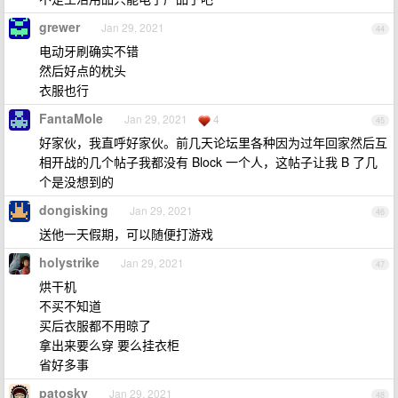
grewer
Jan 29, 2021
44
电动牙刷确实不错
然后好点的枕头
衣服也行
FantaMole
Jan 29, 2021
4
45
好家伙，我直呼好家伙。前几天论坛里各种因为过年回家然后互
相开战的几个帖子我都没有 Block 一个人，这帖子让我 B 了几
个是没想到的
dongisking
Jan 29, 2021
46
送他一天假期，可以随便打游戏
holystrike
Jan 29, 2021
47
烘干机
不买不知道
买后衣服都不用晾了
拿出来要么穿 要么挂衣柜
省好多事
patosky
Jan 29, 2021
48