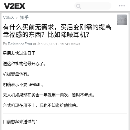
V2EX
知乎
›
有什么买前无需求，买后变刚需的提高
幸福感的东西？比如降噪耳机？
By
ReferenceError
at Jan 28, 2021 · 15741 views
男朋友快过生日了
送这种礼物他最开心了。
机械键盘他有。
明确表示不要 Switch 。
无人机如果现在买会一年就用一两次，暂时不考虑。
台式机现在用不上，我也不知道给他挑啥。
目前想起来送过的：