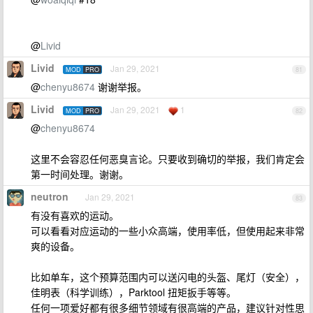
@
Livid
Livid
Jan 29, 2021
MOD
PRO
81
@
chenyu8674
谢谢举报。
Livid
Jan 29, 2021
1
MOD
PRO
82
@
chenyu8674
这里不会容忍任何恶臭言论。只要收到确切的举报，我们肯定会
第一时间处理。谢谢。
neutron
Jan 29, 2021
83
有没有喜欢的运动。
可以看看对应运动的一些小众高端，使用率低，但使用起来非常
爽的设备。
比如单车，这个预算范围内可以送闪电的头盔、尾灯（安全），
佳明表（科学训练），Parktool 扭矩扳手等等。
任何一项爱好都有很多细节领域有很高端的产品，建议针对性思