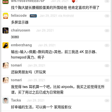
wN7f95sVneEEd76F
Jan 29, 2021
2
18
找个胸大腿长腰细脸蛋美的外围给他 他肯定喜欢的不得了
felixcode
Jan 29, 2021 via Android
PRO
19
多屏显示器
chairuosen
Jan 29, 2021
20
3080
emberzhang
Jan 29, 2021
21
输出>输入>佩戴>数码周边>其他，前三我选 4K 显示器、
homepod/真力、椅子
tomari
Jan 29, 2021
22
还缺男朋友吗（开玩笑
tomari
Jan 29, 2021
23
我觉得 tws 耳机算一个吧，比如 airpods，我买之前觉得无所
谓，买了用过之后已成为日常刚需
Tacks
Jan 29, 2021
24
好幸福的生活，可以搞一个 家用投影仪