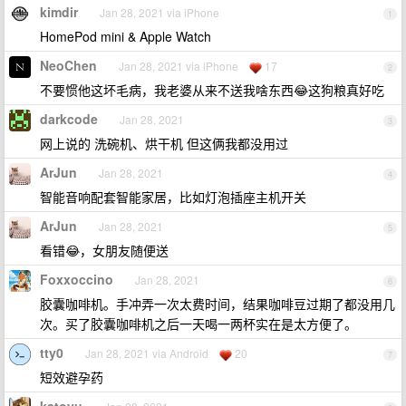
kimdir
Jan 28, 2021 via iPhone
1
HomePod mini & Apple Watch
NeoChen
Jan 28, 2021 via iPhone
17
2
不要惯他这坏毛病，我老婆从来不送我啥东西😂这狗粮真好吃
darkcode
Jan 28, 2021
3
网上说的 洗碗机、烘干机 但这俩我都没用过
ArJun
Jan 28, 2021
4
智能音响配套智能家居，比如灯泡插座主机开关
ArJun
Jan 28, 2021
5
看错😂，女朋友随便送
Foxxoccino
Jan 28, 2021
6
胶囊咖啡机。手冲弄一次太费时间，结果咖啡豆过期了都没用几
次。买了胶囊咖啡机之后一天喝一两杯实在是太方便了。
tty0
Jan 28, 2021 via Android
20
7
短效避孕药