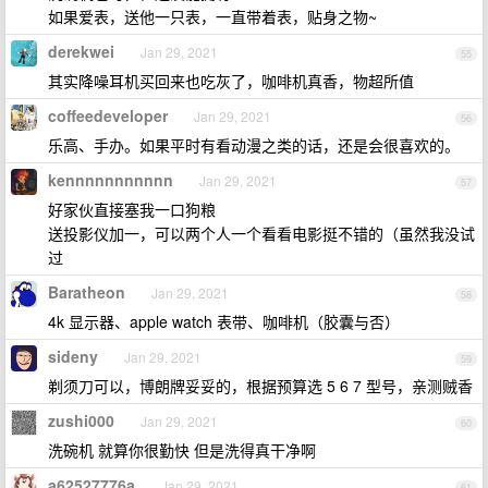
如果爱表，送他一只表，一直带着表，贴身之物~
derekwei
Jan 29, 2021
55
其实降噪耳机买回来也吃灰了，咖啡机真香，物超所值
coffeedeveloper
Jan 29, 2021
56
乐高、手办。如果平时有看动漫之类的话，还是会很喜欢的。
kennnnnnnnnnn
Jan 29, 2021
57
好家伙直接塞我一口狗粮
送投影仪加一，可以两个人一个看看电影挺不错的（虽然我没试
过
Baratheon
Jan 29, 2021
58
4k 显示器、apple watch 表带、咖啡机（胶囊与否）
sideny
Jan 29, 2021
59
剃须刀可以，博朗牌妥妥的，根据预算选 5 6 7 型号，亲测贼香
zushi000
Jan 29, 2021
60
洗碗机 就算你很勤快 但是洗得真干净啊
a62527776a
Jan 29, 2021
61