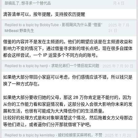
月 4 日
部搞乱了, 想寻求一个替代品
滴答清单可以，按年提醒，支持按农历提醒
Replied to a topic by BobbyTube
影视飓风为什么要 “借鉴”
2025 年 7 月
›
31 日
MrBeast 野兽先生
借鉴的内容并不是发在主频道的。他们的期望应该是在主频道收益和
影响力不变的情况下，通过借鉴寻求新的增长点吧，现在很多自媒体
都会这样尝试，一个 IP 运营多个不同方向的账号。
Replied to a topic by henji
求助兄弟们一个情侣现实问题
2025 年 7 月 30 日
›
如果绝大部分带回小家庭可以考虑，你们感情应该不错，所以钱只是
换了一种方式存在。
如果绝大部分要收归她的父母，那这 28 万你肯定是不能付的，因为
从你的工作能力看和家庭情况看，这部分投入会很大影响你未来的发
展和生活，也很有可能成为大大降低你们的生活质量。
比较好的处理方式是和对象聊清楚这个情况，然后拖着女方父母那边
等他们退让，或者逼你们分开那就借坡下驴吧。
Replied to a topic by kemistep
媳妇给娘家买麻将机，不赞
2025 年 1 月 20
›