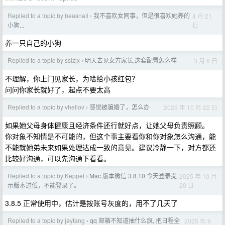
Replied to a topic by beasnail
我不喜欢女同事，但是很喜欢她养的
4 月 21
›
日
小狗...
养一只自己的小狗
Replied to a topic by sslzjx
明天去见女方家长,这套配置怎么样
3 月 6 日
›
不理解，你上门见家长，为啥给小孩红包？
问问你家长就好了，起点不要太高
Replied to a topic by vhellov
感觉被骗婚了，怎么办
2025 年 10 月 22 日
›
如果她父母身体健康且经济条件还行就好点，让她父母负责照顾。
你对象不知情是不可能的，但这个事主要看你和你对象怎么沟通，能
不能就她弟未来如果处理达成一致的意见。建议冷静一下，对方都还
比较好沟通，可以先沟通下看看。
Replied to a topic by Keppel
Mac 版本微信 3.8.10 今天登录提
2025 年 10 月
›
20 日
示版本过低，不能登录了。
3.8.5 正常使用中，估计是按账号灰度的，用不了几天了
Replied to a topic by jaytang
qq 邮箱不知道抽什么疯, 把日程全
2025 年 9
›