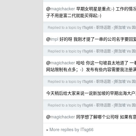
@
magichacker
早期女明星是重点;-) 工作的情况一
子不用是富二代就能买得起;-)
Replied to a topic by
ITsg66
职场话题
[新加坡 Vs
›
›
@
impl
好的呀 我刚才提了一串的公司名字要回复楼上 M
Replied to a topic by
ITsg66
职场话题
[新加坡 Vs
›
›
@
magichacker
哈哈 你这一句坡县太地道了 一
网站限制有点多；-）发布有些内容需要我注册满 3
Replied to a topic by
ITsg66
职场话题
[新加坡 Vs
›
›
今天稍后给大家来说一说新加坡的早期出海大户某
Replied to a topic by
ITsg66
职场话题
[新加坡 Vs
›
›
@
magichacker
同学想了解哪个公司呀 如果有
More replies by ITsg66
»