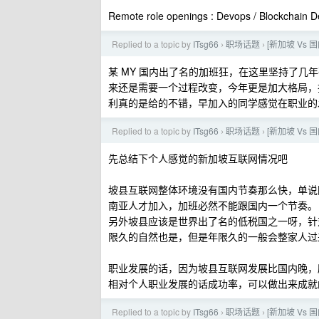
Remote role openings : Devops / Blockchain D
Replied to a topic by
ITsg66
职场话题
[新加坡 Vs
›
›
某 MY 国内出了名的加班狂，在这里坚持了
来还是需要一个过程改变，今年更是加大格局，
利真的是给的不错，早加入的同学感觉在职业的
Replied to a topic by
ITsg66
职场话题
[新加坡 Vs
›
›
先总结下个人感觉的新加坡互联网情况吧
坡县互联网整体环境没有国内节奏那么快，单说
南亚人才加入，加班必然不能跟国内一个节奏。
另外坡县应该是世界出了名的低税国之一呀，针
限久的自然也是，但是年限久的一般会整家人过
职业发展的话，因为坡县互联网发展比国内晚，
相对个人职业发展的话成功率，可以做出来成就
Replied to a topic by
ITsg66
职场话题
[新加坡 Vs
›
›