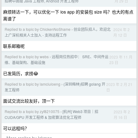
月 29 日
招聘中高级 Java 工程师, Andriod 开发工程师
麻烦转达一下，可以优化一下 ios app 的安装包 size 吗？也大的有点
离谱了
Replied to a topic by ChickenNoShame
创业团队招人，欢迎北
2024 年 2
›
月 12 日
上广深杭相关人士加入 - 支持远程工作
联系邮箱呢
Replied to a topic by webs
远程岗位热招中： SRE、中间件运
2023 年 11 月
›
23 日
维、基础架构、基础设施
已发简历，求捞😂
Replied to a topic by lamciuloeng
(深圳梅林)招聘 golang 开
2023 年 2 月 21
›
日
发工程师
面试交流比较友好，顶一下
Replied to a topic by zyf8210075
[杭州] Web3 项目｜招
2023 年 2
›
月 16 日
CUDA/GPU 开发工程师 & 加密算法优化工程师
可以远程吗？