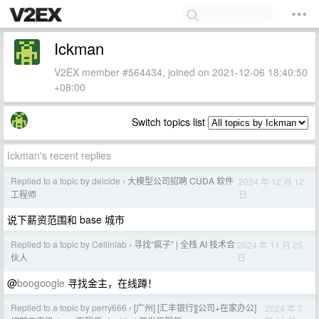
Ickman
V2EX member #564434, joined on 2021-12-06 18:40:50
+08:00
Switch topics list
Ickman's recent replies
Replied to a topic by deicide
大模型公司招聘 CUDA 软件
2024 年 12 月 12
›
日
工程师
说下薪资范围和 base 城市
Replied to a topic by Cellinlab
寻找“疯子” | 全栈 AI 技术合
2024 年 11 月 25
›
日
伙人
@
boogoogle
寻找金主，在线蹲！
Replied to a topic by perry666
[广州] [汇丰银行][公司+在家办公]
2024 年 7
›