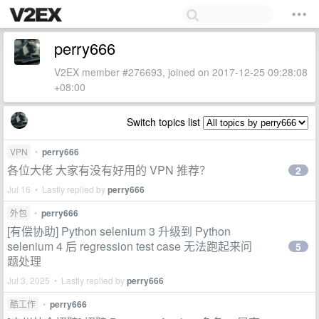
perry666
V2EX member #276693, joined on 2017-12-25 09:28:08
+08:00
Switch topics list
VPN
•
perry666
各位大佬 大家有没有好用的 VPN 推荐？
2
Jul 16 • Lastly replied by
perry666
外包
•
perry666
[有偿协助] Python selenium 3 升级到 Python
selenium 4 后 regression test case 无法跑起来问
5
题处理
Jul 3, 2025 • Lastly replied by
perry666
酷工作
•
perry666