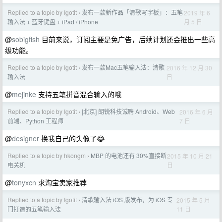
Replied to a topic by Igotit
发布一款新作品「清歌写字板」：五笔
2019 年 6
›
月 5 日
输入法 + 蓝牙键盘 + iPad / iPhone
@
sobigfish
目前来说，订阅主要是免广告，后续计划还会推出一些高
级功能。
Replied to a topic by Igotit
发布一款Mac五笔输入法：清歌
2016 年 12 月 30
›
日
输入法
@
mejinke
支持五笔拼音混合输入的哦
Replied to a topic by Igotit
[北京] 朗锐科技诚聘 Android、Web
2016 年 6 月
›
7 日
前端、Python 工程师
@
designer
换我自己的头像了😂
Replied to a topic by hkongm
MBP 的电池还有 30%直接断
2015 年 10 月 21
›
日
电关机
@
tonyxcn
求淘宝卖家推荐
Replied to a topic by Igotit
清歌输入法 iOS 版发布，为 iOS 专
2015 年 5 月
›
11 日
门打造的五笔输入法