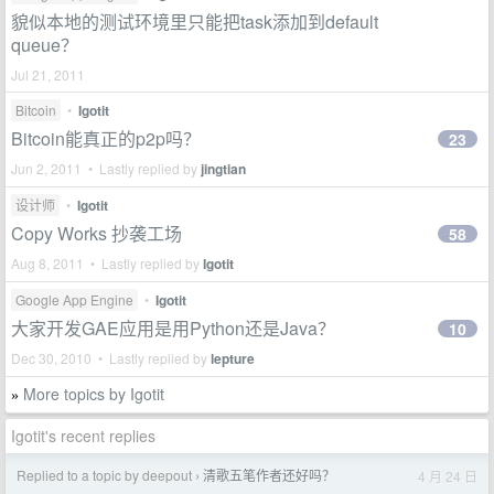
貌似本地的测试环境里只能把task添加到default
queue？
Jul 21, 2011
Bitcoin
•
Igotit
Bitcoin能真正的p2p吗？
23
Jun 2, 2011 • Lastly replied by
jingtian
设计师
•
Igotit
Copy Works 抄袭工场
58
Aug 8, 2011 • Lastly replied by
Igotit
Google App Engine
•
Igotit
大家开发GAE应用是用Python还是Java？
10
Dec 30, 2010 • Lastly replied by
lepture
More topics by Igotit
»
Igotit's recent replies
Replied to a topic by deepout
清歌五笔作者还好吗？
4 月 24 日
›