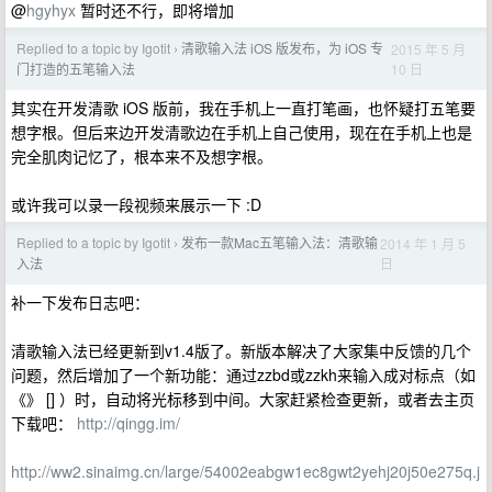
@
hgyhyx
暂时还不行，即将增加
Replied to a topic by Igotit
清歌输入法 iOS 版发布，为 iOS 专
2015 年 5 月
›
10 日
门打造的五笔输入法
其实在开发清歌 iOS 版前，我在手机上一直打笔画，也怀疑打五笔要
想字根。但后来边开发清歌边在手机上自己使用，现在在手机上也是
完全肌肉记忆了，根本来不及想字根。
或许我可以录一段视频来展示一下 :D
Replied to a topic by Igotit
发布一款Mac五笔输入法：清歌输
2014 年 1 月 5
›
日
入法
补一下发布日志吧：
清歌输入法已经更新到v1.4版了。新版本解决了大家集中反馈的几个
问题，然后增加了一个新功能：通过zzbd或zzkh来输入成对标点（如
《》 [] ）时，自动将光标移到中间。大家赶紧检查更新，或者去主页
下载吧：
http://qingg.im/
http://ww2.sinaimg.cn/large/54002eabgw1ec8gwt2yehj20j50e275q.j