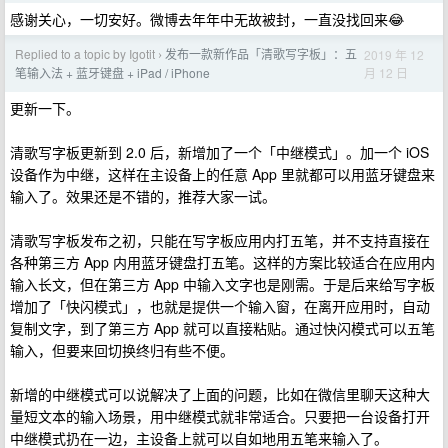
感谢关心，一切安好。微博去年年中无故被封，一直没找回来😂
Replied to a topic by Igotit
发布一款新作品「清歌写字板」：五
2019 年 12
›
月 12 日
笔输入法 + 蓝牙键盘 + iPad / iPhone
更新一下。
清歌写字板更新到 2.0 后，新增加了一个「中继模式」。加一个 iOS
设备作为中继，这样在主设备上的任意 App 里就都可以用蓝牙键盘来
输入了。效果还是不错的，推荐大家一试。
清歌写字板发布之初，只能在写字板应用内打五笔，并不支持直接在
各种第三方 App 内用蓝牙键盘打五笔。这样的方案比较适合在应用内
输入长文，但在第三方 App 中输入文字也是刚需。于是后来给写字板
增加了「快闪模式」，也就是提供一个输入窗，在离开应用时，自动
复制文字，到了第三方 App 就可以直接粘贴。通过快闪模式可以五笔
输入，但要来回切换终归有些不便。
新增的中继模式可以说解决了上面的问题，比如在微信里聊天这种大
量短文本的输入场景，用中继模式就非常适合。只要把一台设备打开
中继模式扔在一边，主设备上就可以自如地用五笔来输入了。