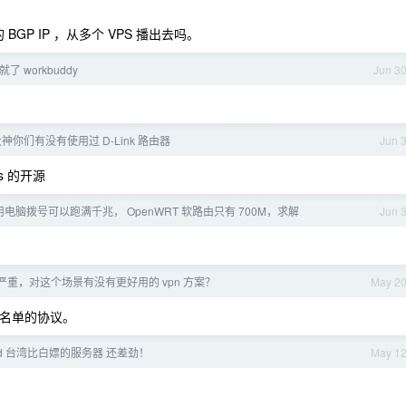
GP IP ，从多个 VPS 播出去吗。
 workbuddy
Jun 3
神你们有没有使用过 D-Link 路由器
Jun 
ys 的开源
电脑拨号可以跑满千兆， OpenWRT 软路由只有 700M，求解
Jun 
 太严重，对这个场景有没有更好用的 vpn 方案？
May 2
数被白名单的协议。
oud 台湾比白嫖的服务器 还差劲！
May 1