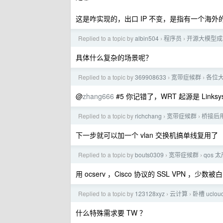
这是咋实现的，出口 IP 不变，是指有一个海外的 B
Replied to a topic by
albin504
程序员
开源大模型成就了
›
›
具体什么复杂的场景呢？
Replied to a topic by
369908633
宽带症候群
各位大
›
›
@
zhang666
#5 你记错了，WRT 起源是 Links
Replied to a topic by
richchang
宽带症候群
桥接后用
›
›
下一步就可以加一个 vlan 交换机搞单线复用了
Replied to a topic by
bouts0309
宽带症候群
qos
›
›
用 ocserv ，Cisco 协议的 SSL VPN ，少
Replied to a topic by
123128xyz
云计算
卧槽 ucl
›
›
什么特殊需求要 TW ？