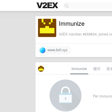
Immunize
V2EX member #658824, joined on
www.iloft.xyz
Immunize
提问
技
Per Immunize