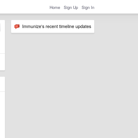
Home
Sign Up
Sign In
Immunize's recent timeline updates