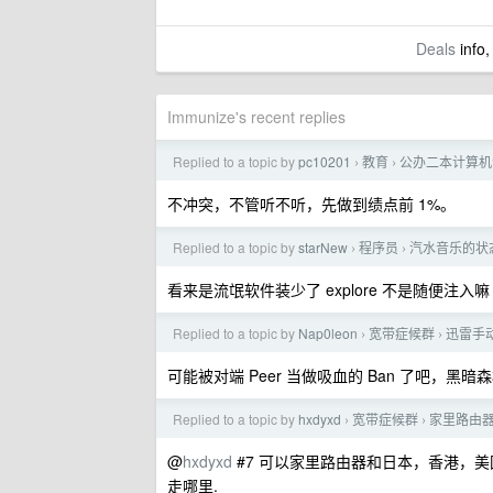
Deals
info,
Immunize's recent replies
Replied to a topic by
pc10201
教育
公办二本计算机
›
›
不冲突，不管听不听，先做到绩点前 1%。
Replied to a topic by
starNew
程序员
汽水音乐的状态
›
›
看来是流氓软件装少了 explore 不是随便注入嘛
Replied to a topic by
Nap0leon
宽带症候群
迅雷手
›
›
可能被对端 Peer 当做吸血的 Ban 了吧，黑暗
Replied to a topic by
hxdyxd
宽带症候群
家里路由器
›
›
@
hxdyxd
#7 可以家里路由器和日本，香港，美国
走哪里.