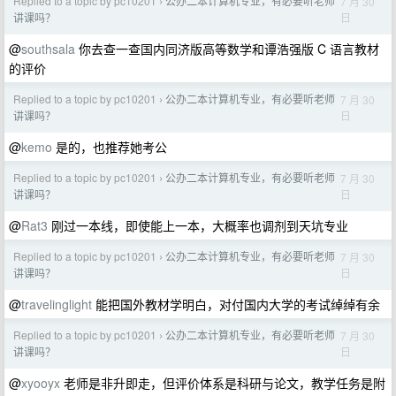
Replied to a topic by pc10201
公办二本计算机专业，有必要听老师
7 月 30
›
日
讲课吗？
@
southsala
你去查一查国内同济版高等数学和谭浩强版 C 语言教材
的评价
Replied to a topic by pc10201
公办二本计算机专业，有必要听老师
7 月 30
›
日
讲课吗？
@
kemo
是的，也推荐她考公
Replied to a topic by pc10201
公办二本计算机专业，有必要听老师
7 月 30
›
日
讲课吗？
@
Rat3
刚过一本线，即使能上一本，大概率也调剂到天坑专业
Replied to a topic by pc10201
公办二本计算机专业，有必要听老师
7 月 30
›
日
讲课吗？
@
travelinglight
能把国外教材学明白，对付国内大学的考试绰绰有余
Replied to a topic by pc10201
公办二本计算机专业，有必要听老师
7 月 30
›
日
讲课吗？
@
xyooyx
老师是非升即走，但评价体系是科研与论文，教学任务是附