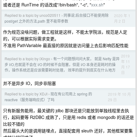
或者还是 RunTime 的话改成"/bin/bash", "-c", "
xxx.sh
"
Replied to a topic by unco020511
同事说:后台接口不能使用除
2020 年 1
›
月 2 日
post/get 之外的方法,path 里不能带参数
作为规范没啥问题，做工程就是这样，不能太学院派，规范是人定
的，可以根据实际需求变更。
不准用 PathVariable 最直接的原因就是访问量上去后影响匹配性能
2019
Replied to a topic by iXingo
有一个问题想问问大家， 就是 Netty 是异
›
年 11
步 I/O,也就是不会在 I/O 的时候不会阻塞，但是 I/O 本身还是耗时的操
月 17
作，操作系统还是应该需要耗时处理， 效率的提升到底实在什么地方
日
并不是异步 IO，同步非阻塞
Replied to a topic by XDJI
现在有公司用上 spring 的
2019 年 10 月
›
29 日
reactive（服务端响应式）了吗
只有新服务能用，最关键的 jdbc 那块还是只能放到单独线程里去执
行，起码要等 R2DBC 成熟了，只是用 redis 或者 mongodb 的话还是
比较不错的
然后最头大的是调用链埋点，直接配套用 sleuth 还好，其他框架要集