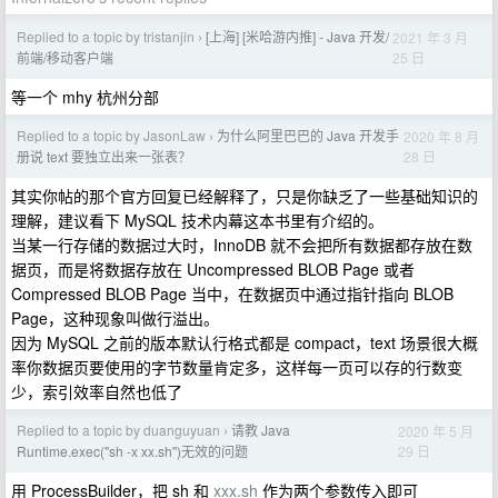
Replied to a topic by tristanjin
[上海] [米哈游内推] - Java 开发/
2021 年 3 月
›
25 日
前端/移动客户端
等一个 mhy 杭州分部
Replied to a topic by JasonLaw
为什么阿里巴巴的 Java 开发手
2020 年 8 月
›
28 日
册说 text 要独立出来一张表？
其实你帖的那个官方回复已经解释了，只是你缺乏了一些基础知识的
理解，建议看下 MySQL 技术内幕这本书里有介绍的。
当某一行存储的数据过大时，InnoDB 就不会把所有数据都存放在数
据页，而是将数据存放在 Uncompressed BLOB Page 或者
Compressed BLOB Page 当中，在数据页中通过指针指向 BLOB
Page，这种现象叫做行溢出。
因为 MySQL 之前的版本默认行格式都是 compact，text 场景很大概
率你数据页要使用的字节数量肯定多，这样每一页可以存的行数变
少，索引效率自然也低了
Replied to a topic by duanguyuan
请教 Java
2020 年 5 月
›
29 日
Runtime.exec("sh -x xx.sh")无效的问题
用 ProcessBuilder，把 sh 和
xxx.sh
作为两个参数传入即可