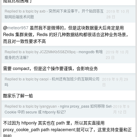
成就比较困难了
Replied to a topic by axb
突然闲下来没事干，开个贴回答互
2019 年 10 月
›
28 日
联网后端技术问题
@
meteor957
虽然我不是微博的，但是这块数据量大后肯定是用
Redis 集群来做，Redis 的好几种数据结构都很适合这种业务场景，
而且对一致性要求不高
Replied to a topic by JCZ2MkKb5S8ZX9pq
mongodb 有啥
2019 年 10 月
›
23 日
瘦身的方法嘛？
需要 compact，但是这个操作要谨慎，会影响业务
Replied to a topic by caopi
杭州还有加班少的互联网公司
2019 年 9 月 29
›
日
吗
酷家乐了解一蛤
Replied to a topic by iyangyuan
nginx proxy_pass 如何移除 Set-
2019 年 9
›
月 12 日
Cookie 中的 secure 或 httponly 标记？
不过因为 httponly 其实也在 path 里，所以其实直接用
proxy_cookie_path path replacement;就可以了，这里支持变量和正
则的