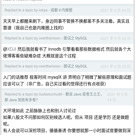
Replied to a topic by lokya
成都 It 内推圈
2021 年 3 月 24 日
›
天天早上都醒来刷下，身边同事不管换不换都差不多关注着。真实且
靠谱（我自己也是内推圈上找的）
Replied to a topic by overthemoon
面试之 MySQL
2021 年 3 月 23 日
›
@
XDJI
然后我就看书了 innodb 引擎看看那些数据格式 然后就各个大
佬博客看些疑难杂症 大概就是这个过程
Replied to a topic by overthemoon
面试之 MySQL
2021 年 3 月 23 日
›
入门的话推荐 极客时间 mysqlX 讲 弄明白了稍微了解些原理和面试题
应该可以了（非广告，自己买过看的觉得还行有点收获）
Replied to a topic by liudaolunhuibl
都说 Java 是卷王之王，
2021 年 3 月
›
19 日
那 Java 到底有多卷？
大环境如此 之前脉脉上也和别人讨论过
如果八股文不问那如何区别候选人呢。但从 项目 还是学历 还是做题
呢。
有人会说可以深挖项目，循循善诱 你要想就那一小时面试官要做到深