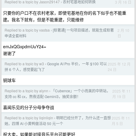
Replied to a topic by Jason29147
农村宅基地如何转换
3 月 16 日
›
只要你的户口不在农村老家，即使宅基地在你的名下似乎也不能重
建。我名下就有，但是不能重建，只能维修
Replied to a topic by vastsa
[软著通] 一句项目描述，就能生成软著
2 月 10
›
日
申请全套材料
emJxQGxpdmUuY24=
谢谢了
Replied to a topic by w3
Google AI Pro 半价，一年 $100 可以
2025 年 12 月
›
24 日
拼 6 个人，感觉要起飞了
铜球车
Replied to a topic by alynn
「Cubence」一个小而美的中转站，
2025 年 11
›
月 19 日
支持 cc 和 cx，熬夜适配 Gemini3，抽奖余额！
喜闻乐见的分子分母争夺战
Replied to a topic by liqinliqin
明明已经分开了，为什么还一直想
2025 年 11
›
月 5 日
她，四博 AI 小黄鸭做活动 50 元一个
祝大卖，如果能对接音乐平台可能更好