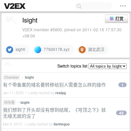
Isight
打赏
V2EX member #5800, joined on 2011-02-15 17:57:30
+08:00
sighti
77926178.xyz
湖北武汉
Switch topics list
Chamber
•
Isight
有个带备案的域名要转移给别人需要怎么样的操作
1
Jan 11, 2025 • Lastly replied by
realpg
问与答
•
Isight
我们想到了开头却没有想到结尾，《穹顶之下》就
45
无缘无故的没了
Mar 8, 2015 • Lastly replied by
lianheguo