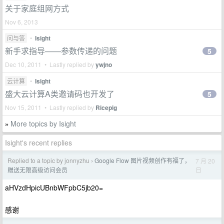
关于家庭组网方式
Nov 6, 2013
问与答
•
Isight
新手求指导——参数传递的问题
5
Dec 10, 2011 • Lastly replied by
ywjno
云计算
•
Isight
盛大云计算A类邀请码也开发了
5
Nov 15, 2011 • Lastly replied by
Ricepig
More topics by Isight
»
Isight's recent replies
Replied to a topic by jonnyzhu
Google Flow 图片视频创作有福了，
7 月 20
›
日
赠送无限高级访问会员
aHVzdHpicUBnbWFpbC5jb20=
感谢