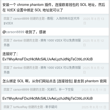
安装一个 chrome phantom 插件，连接欧易钱包的 SOL 地址，然后
在 V2EX 设置中绑定 SOL 地址就可以了
回复了 carson8899 创建的主题
教程：入场持有社区代币
2025 年 8 月 13
›
日
$V2EX
@
carson8899
收到了，感谢
回复了 danbai 创建的主题
拥有 1000 V2EX 可以免费领服
2025 年 8 月 12
›
日
务器
连接好了：
Ev7WvyAmsFDxzHk3McSALUvAeLyzhJdNgTsC39LchXcB
回复了 danbai 创建的主题
拥有 1000 V2EX 可以免费领服
2025 年 8 月 12
›
日
务器
怎么绑定 SOL 啊，从你们网站点击 [连接钱包] 是去到 phantom 官网
回复了 carson8899 创建的主题
兄弟们，补一下空投
2025 年 8 月 11 日
›
Ev7WvyAmsFDxzHk3McSALUvAeLyzhJdNgTsC39LchXcB
回复了 IurNusRay 创建的主题
新手疑问
2025 年 8 月 11 日
›