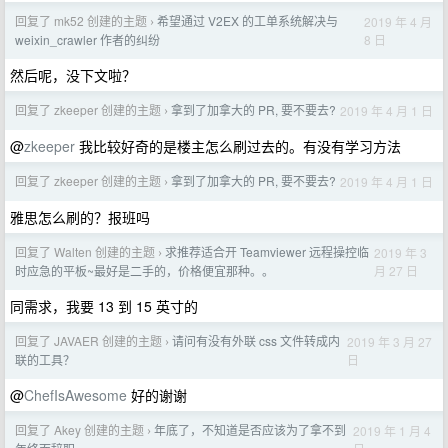
回复了 mk52 创建的主题
希望通过 V2EX 的工单系统解决与
2019 年 4 月
›
8 日
weixin_crawler 作者的纠纷
然后呢，没下文啦？
回复了 zkeeper 创建的主题
拿到了加拿大的 PR, 要不要去?
2019 年 4 月 1 日
›
@
zkeeper
我比较好奇的是楼主怎么刷过去的。有没有学习方法
回复了 zkeeper 创建的主题
拿到了加拿大的 PR, 要不要去?
2019 年 4 月 1 日
›
雅思怎么刷的？报班吗
回复了 Walten 创建的主题
求推荐适合开 Teamviewer 远程操控临
2019 年 3
›
月 27 日
时应急的平板~最好是二手的，价格便宜那种。。
同需求，我要 13 到 15 英寸的
回复了 JAVAER 创建的主题
请问有没有外联 css 文件转成内
2019 年 3 月 27
›
日
联的工具？
@
ChefIsAwesome
好的谢谢
回复了 Akey 创建的主题
年底了，不知道是否应该为了拿不到
2019 年 1 月 4
›