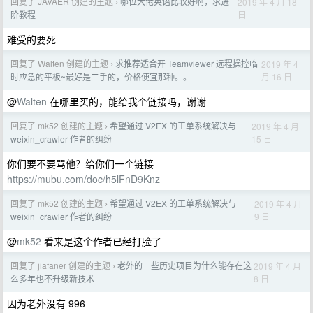
回复了 JAVAER 创建的主题
哪位大佬英语比较好啊，求进
2019 年 4 月 18
›
日
阶教程
难受的要死
回复了 Walten 创建的主题
求推荐适合开 Teamviewer 远程操控临
2019 年 4
›
月 16 日
时应急的平板~最好是二手的，价格便宜那种。。
@
Walten
在哪里买的，能给我个链接吗，谢谢
回复了 mk52 创建的主题
希望通过 V2EX 的工单系统解决与
2019 年 4 月
›
15 日
weixin_crawler 作者的纠纷
你们要不要骂他？给你们一个链接
https://mubu.com/doc/h5lFnD9Knz
回复了 mk52 创建的主题
希望通过 V2EX 的工单系统解决与
2019 年 4 月
›
9 日
weixin_crawler 作者的纠纷
@
mk52
看来是这个作者已经打脸了
回复了 jiafaner 创建的主题
老外的一些历史项目为什么能存在这
2019 年 4 月
›
8 日
么多年也不升级新技术
因为老外没有 996