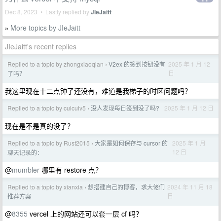
Dec 8, 2023 • Lastly replied by
JIeJaitt
More topics by JIeJaitt
»
JIeJaitt's recent replies
Replied to a topic by zhongxiaoqian
V2ex 的签到按钮没有
2025 年 1 月 12
›
日
了吗？
我这里现在十二点钟了还没有，难道是我梯子的时区问题吗？
Replied to a topic by cuicuiv5
没人发现每日签到没了吗?
2025 年 1 月 12 日
›
现在是不是真的没了？
Replied to a topic by Rust2015
大家是如何保存与 cursor 的
2025 年 1 月
›
12 日
聊天记录的：
@
mumbler
哪里有 restore 点？
Replied to a topic by xianxia
想搭建自己的博客，求大佬们
2024 年 11 月 18
›
日
推荐方案
@
8355
vercel 上的网站还可以套一层 cf 吗？