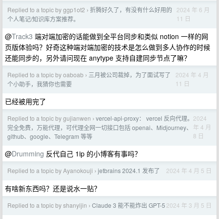
Replied to a topic by ggp1ot2
折腾好久了，有没有什么好用的
2024 年 6 月
›
11 日
个人笔记/知识库方案推荐。
@
Track3
端对端加密的话能做到全平台同步和类似 notion 一样的网
页版体验吗？好奇这种端对端加密的技术是怎么做到多人协作的时候
还能同步的，另外请问现在 anytype 支持自建同步节点了嘛？
Replied to a topic by oaboab
三月被公司裁掉，为了面试写了
2024 年 4 月
›
11 日
个小助手，我猜你也需要
已经被用完了
Replied to a topic by gujianwen
vercel-api-proxy： vercel 反向代理。
2024
›
年 4 月
完全免费，万能代理，可代理全网一切接口包括 openai、Midjourney、
8 日
github、google、Telegram 等等
@
Drumming
反代自己 1ip 的小博客有事吗？
Replied to a topic by Ayanokouji
jetbrains 2024.1 发布了
2024 年 4 月 5 日
›
有啥新东西吗？还是说水一贴？
Replied to a topic by shanyijin
Claude 3 能不能炸出 GPT-5
2024 年 3 月 5 日
›