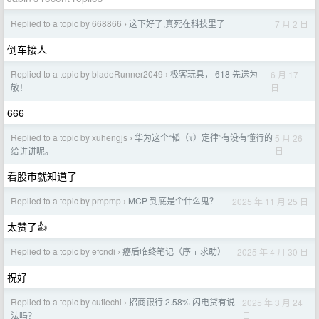
Replied to a topic by 668866
这下好了,真死在科技里了
7 月 2 日
›
倒车接人
Replied to a topic by bladeRunner2049
极客玩具， 618 先送为
6 月 17
›
日
敬！
666
Replied to a topic by xuhengjs
华为这个“韬（τ）定律”有没有懂行的
5 月 26
›
日
给讲讲呢。
看股市就知道了
Replied to a topic by pmpmp
MCP 到底是个什么鬼？
2025 年 11 月 25 日
›
太赞了👍
Replied to a topic by efcndi
癌后临终笔记（序 + 求助）
2025 年 4 月 30 日
›
祝好
Replied to a topic by cutiechi
招商银行 2.58% 闪电贷有说
2025 年 3 月 24
›
日
法吗？