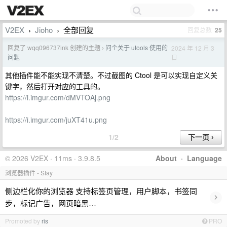
V2EX
Jioho
全部回复
回复总数
25
›
›
回复了 wqq096737ink 创建的主题
问个关于 utools 使用的
2024 年 12 月 3
›
日
问题
其他插件能不能实现不清楚。不过截图的 Ctool 是可以实现自定义关
键字，然后打开对应的工具的。
https://i.imgur.com/dMVTOAj.png
https://i.imgur.com/juXT41u.png
1/2
© 2026 V2EX · 11ms · 3.9.8.5
About
·
Language
浏览器插件 - Stay
侧边栏化你的浏览器 支持标签页管理，用户脚本，书签同
›
步，标记广告，网页暗黑…
Promoted by
ris
PRO