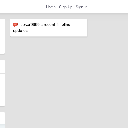
Home
Sign Up
Sign In
Joker9999's recent timeline
updates