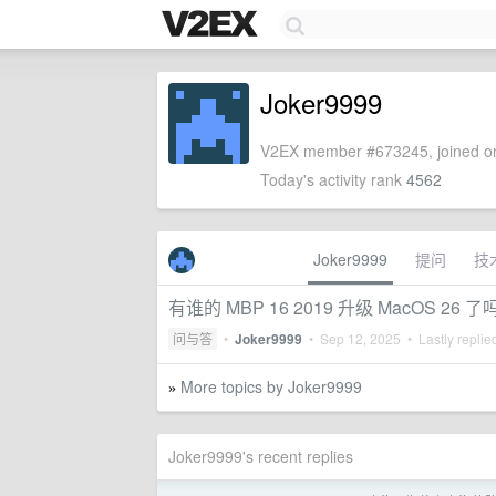
Joker9999
V2EX member #673245, joined on
Today's activity rank
4562
Joker9999
提问
技
有谁的 MBP 16 2019 升级 MacOS 26 了
问与答
•
Joker9999
•
Sep 12, 2025
• Lastly replie
More topics by Joker9999
»
Joker9999's recent replies