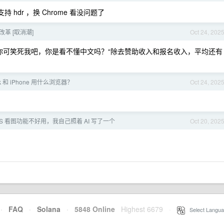
持 hdr ，换 Chrome 看没问题了
革 [取消潮]
Oct 24, 202
，你可笑死我吧，你是看不懂中文吗？“除去赞助收入和报名收入，平均还有
k 和 iPhone 用什么浏览器？
Oct 24, 202
OS 看图功能不好用，我自己照着 AI 写了一个
Oct 20, 202
·
FAQ
·
Solana
·
5848 Online
Highest 6679
·
Select Langua