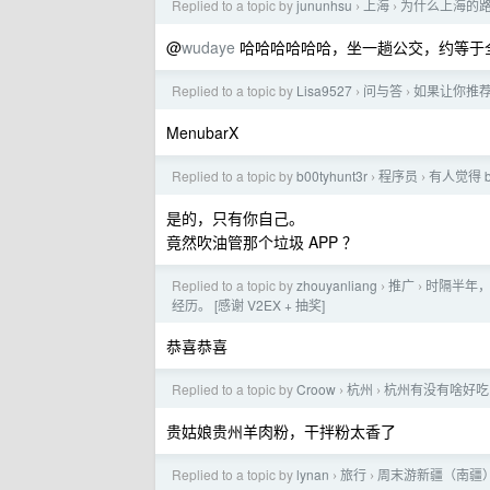
Replied to a topic by
jununhsu
上海
为什么上海的
›
›
@
wudaye
哈哈哈哈哈哈，坐一趟公交，约等于
Replied to a topic by
Lisa9527
问与答
如果让你推荐
›
›
MenubarX
Replied to a topic by
b00tyhunt3r
程序员
有人觉得 b
›
›
是的，只有你自己。
竟然吹油管那个垃圾 APP ？
Replied to a topic by
zhouyanliang
推广
时隔半年，
›
›
经历。 [感谢 V2EX + 抽奖]
恭喜恭喜
Replied to a topic by
Croow
杭州
杭州有没有啥好吃
›
›
贵姑娘贵州羊肉粉，干拌粉太香了
Replied to a topic by
lynan
旅行
周末游新疆（南疆）
›
›