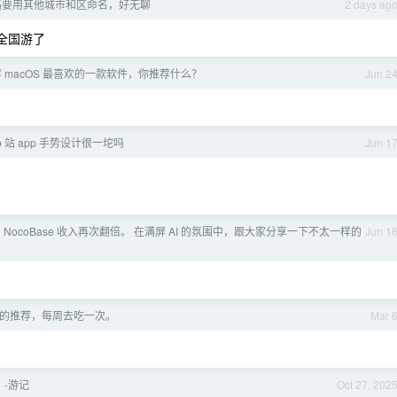
路要用其他城市和区命名，好无聊
2 days ag
全国游了
 macOS 最喜欢的一款软件，你推荐什么？
Jun 2
 站 app 手势设计很一坨吗
Jun 1
 NocoBase 收入再次翻倍。 在满屏 AI 的氛围中，跟大家分享一下不太一样的
Jun 1
的推荐，每周去吃一次。
Mar 
-游记
Oct 27, 202