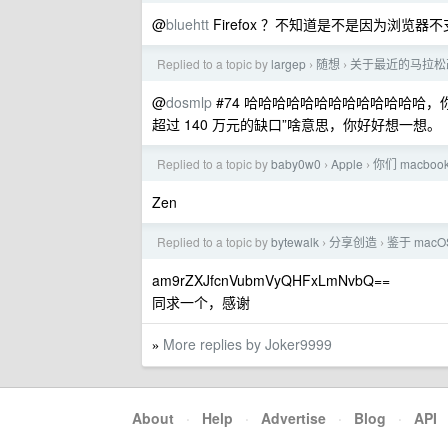
@
bluehtt
Firefox ？不知道是不是因为浏览器不支
Replied to a topic by
largep
随想
关于最近的马拉松改
›
›
@
dosmlp
#74 哈哈哈哈哈哈哈哈哈哈哈哈哈
超过 140 万元的缺口”啥意思，你好好想一想。
Replied to a topic by
baby0w0
Apple
你们 macboo
›
›
Zen
Replied to a topic by
bytewalk
分享创造
鉴于 mac
›
›
am9rZXJfcnVubmVyQHFxLmNvbQ==
同求一个，感谢
More replies by Joker9999
»
About
·
Help
·
Advertise
·
Blog
·
API