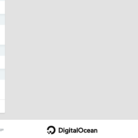
5
5
5
ge