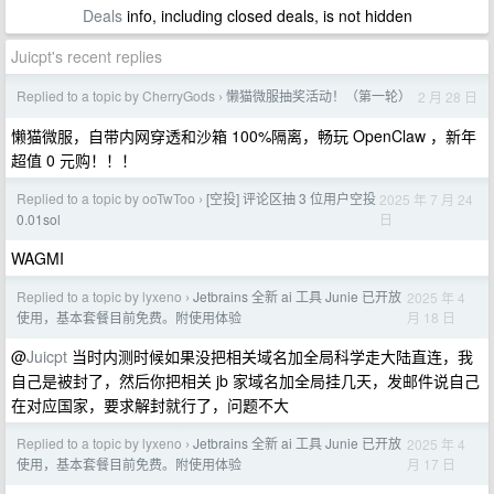
Deals
info, including closed deals, is not hidden
Juicpt's recent replies
Replied to a topic by CherryGods
懒猫微服抽奖活动！（第一轮）
2 月 28 日
›
懒猫微服，自带内网穿透和沙箱 100%隔离，畅玩 OpenClaw ，新年
超值 0 元购！！！
Replied to a topic by ooTwToo
[空投] 评论区抽 3 位用户空投
2025 年 7 月 24
›
日
0.01sol
WAGMI
Replied to a topic by lyxeno
Jetbrains 全新 ai 工具 Junie 已开放
2025 年 4
›
月 18 日
使用，基本套餐目前免费。附使用体验
@
Juicpt
当时内测时候如果没把相关域名加全局科学走大陆直连，我
自己是被封了，然后你把相关 jb 家域名加全局挂几天，发邮件说自己
在对应国家，要求解封就行了，问题不大
Replied to a topic by lyxeno
Jetbrains 全新 ai 工具 Junie 已开放
2025 年 4
›
月 17 日
使用，基本套餐目前免费。附使用体验