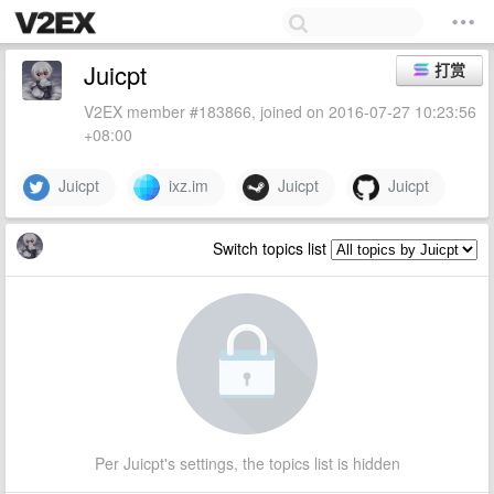
Juicpt
打赏
V2EX member #183866, joined on 2016-07-27 10:23:56
+08:00
Juicpt
ixz.im
Juicpt
Juicpt
Switch topics list
Per Juicpt's settings, the topics list is hidden