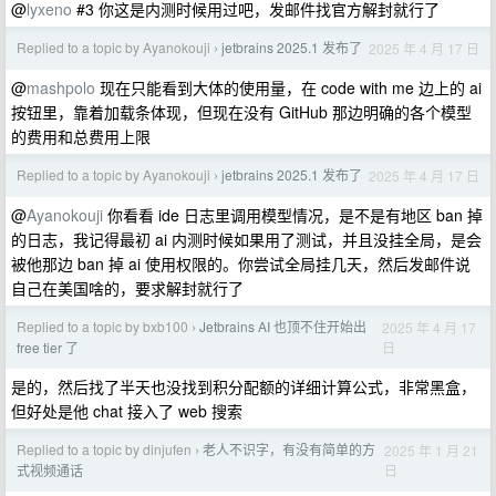
@
lyxeno
#3 你这是内测时候用过吧，发邮件找官方解封就行了
Replied to a topic by Ayanokouji
jetbrains 2025.1 发布了
2025 年 4 月 17 日
›
@
mashpolo
现在只能看到大体的使用量，在 code with me 边上的 ai
按钮里，靠着加载条体现，但现在没有 GitHub 那边明确的各个模型
的费用和总费用上限
Replied to a topic by Ayanokouji
jetbrains 2025.1 发布了
2025 年 4 月 17 日
›
@
Ayanokouji
你看看 ide 日志里调用模型情况，是不是有地区 ban 掉
的日志，我记得最初 ai 内测时候如果用了测试，并且没挂全局，是会
被他那边 ban 掉 ai 使用权限的。你尝试全局挂几天，然后发邮件说
自己在美国啥的，要求解封就行了
Replied to a topic by bxb100
Jetbrains AI 也顶不住开始出
2025 年 4 月 17
›
日
free tier 了
是的，然后找了半天也没找到积分配额的详细计算公式，非常黑盒，
但好处是他 chat 接入了 web 搜索
Replied to a topic by dinjufen
老人不识字，有没有简单的方
2025 年 1 月 21
›
日
式视频通话