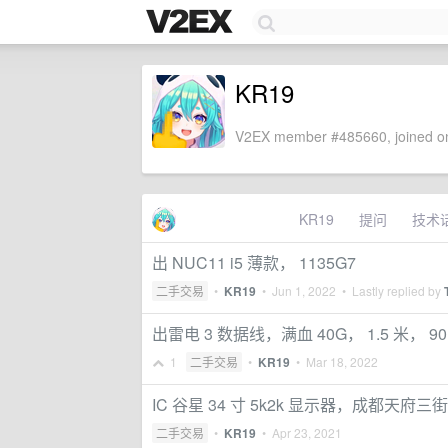
KR19
V2EX member #485660, joined on
KR19
提问
技术
出 NUC11 i5 薄款， 1135G7
二手交易
•
KR19
•
Jun 1, 2022
• Lastly replied by
出雷电 3 数据线，满血 40G， 1.5 米， 
1
二手交易
•
KR19
•
Mar 18, 2022
IC 谷星 34 寸 5k2k 显示器，成都天府三街
二手交易
•
KR19
•
Apr 23, 2021