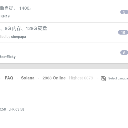
三街自提， 1400。
5
y
KR19
100、8G 内存、128G 硬盘
19
lied by
sinopapa
8
BestEicky
·
FAQ
·
Solana
·
2968 Online
Highest 6679
·
Select Langua
0:58
·
JFK 03:58