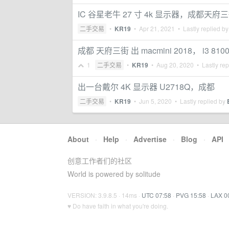
IC 谷星老牛 27 寸 4k 显示器，成都天府
二手交易
•
KR19
•
Apr 21, 2021
• Lastly replied b
成都 天府三街 出 macmini 2018， i3 8
1
二手交易
•
KR19
•
Aug 20, 2020
• Lastly rep
出一台戴尔 4K 显示器 U2718Q，成都
二手交易
•
KR19
•
Jun 5, 2020
• Lastly replied by
About
·
Help
·
Advertise
·
Blog
·
API
创意工作者们的社区
World is powered by solitude
VERSION: 3.9.8.5 · 14ms ·
UTC 07:58
·
PVG 15:58
·
LAX 0
♥ Do have faith in what you're doing.