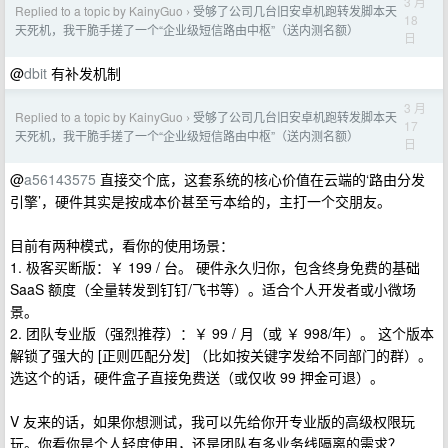
3 月
Replied to a topic by KainyGuo
受够了公司几台旧安卓机跑转发脚本天
›
18
天死机，我干脆手搓了一个“企业级短信路由中枢”（送内测名额）
日
@
dbit
有补发机制
3 月
Replied to a topic by KainyGuo
受够了公司几台旧安卓机跑转发脚本天
›
17
天死机，我干脆手搓了一个“企业级短信路由中枢”（送内测名额）
日
@
a56143575
直接交个底，这套系统的核心价值在云端的‘路由分发
引擎’，硬件其实是按成本价甚至亏本给的，主打一个交朋友。
目前有两种模式，看你的使用场景：
1. 极客买断版：￥ 199 / 台。 硬件永久归你，包含终身免费的基础
SaaS 额度（全量转发到钉钉/飞书等）。适合个人开发者或小微场
景。
2. 团队专业版（强烈推荐）：￥ 99 / 月（或 ￥ 998/年）。 这个版本
解锁了强大的 [正则匹配分发] （比如按关键字发给不同部门的群）。
选这个的话，硬件盒子直接免费送（或仅收 99 押金可退）。
V 友来的话，如果你想测试，我可以先给你开专业版的高级权限玩
玩。你看你是个人轻度使用，还是团队有多业务线隔离的需求？