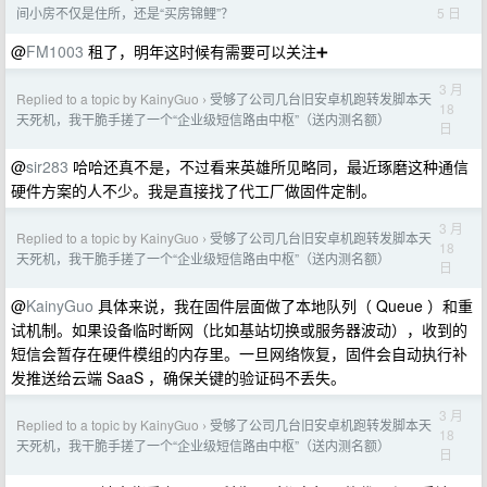
5 日
间小房不仅是住所，还是“买房锦鲤”？
@
FM1003
租了，明年这时候有需要可以关注➕
3 月
Replied to a topic by KainyGuo
受够了公司几台旧安卓机跑转发脚本天
›
18
天死机，我干脆手搓了一个“企业级短信路由中枢”（送内测名额）
日
@
sir283
哈哈还真不是，不过看来英雄所见略同，最近琢磨这种通信
硬件方案的人不少。我是直接找了代工厂做固件定制。
3 月
Replied to a topic by KainyGuo
受够了公司几台旧安卓机跑转发脚本天
›
18
天死机，我干脆手搓了一个“企业级短信路由中枢”（送内测名额）
日
@
KainyGuo
具体来说，我在固件层面做了本地队列（ Queue ）和重
试机制。如果设备临时断网（比如基站切换或服务器波动），收到的
短信会暂存在硬件模组的内存里。一旦网络恢复，固件会自动执行补
发推送给云端 SaaS ，确保关键的验证码不丢失。
3 月
Replied to a topic by KainyGuo
受够了公司几台旧安卓机跑转发脚本天
›
18
天死机，我干脆手搓了一个“企业级短信路由中枢”（送内测名额）
日