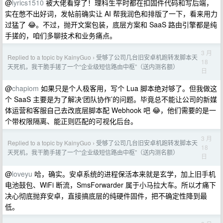
@
lyrics1510
被大佬看穿了！理科生平时都在扣固件代码和写后端，
实在憋不出好词，发帖前确实让 AI 帮我润色和排版了一下，看来用力
过猛了 😂。不过，抛开文案包装，底层方案和 SaaS 路由引擎都是纯
手搓的，咱们多聊技术和业务痛点。
3 月
Replied to a topic by KainyGuo
受够了公司几台旧安卓机跑转发脚本天
›
18
天死机，我干脆手搓了一个“企业级短信路由中枢”（送内测名额）
日
@
chapiom
如果只是个人极客用，写个 Lua 脚本绝对够了。但我做这
个 SaaS 主要是为了解决‘团队协作’的问题。毕竟总不能让公司的新媒
体运营和客服自己去改底层脚本配 Webhook 吧 😂，他们需要的是一
个带权限隔离、能正则匹配的可视化后台。
3 月
Replied to a topic by KainyGuo
受够了公司几台旧安卓机跑转发脚本天
›
18
天死机，我干脆手搓了一个“企业级短信路由中枢”（送内测名额）
日
@
loveyu
哈，确实。安卓系统的进程保活本来就是玄学，加上旧手机
电池鼓包、WiFi 断流，SmsForwarder 属于小马拉大车。所以才痛下
决心彻底抛弃安卓，直接搞底层的纯硬件固件，把不确定性降到最
低。