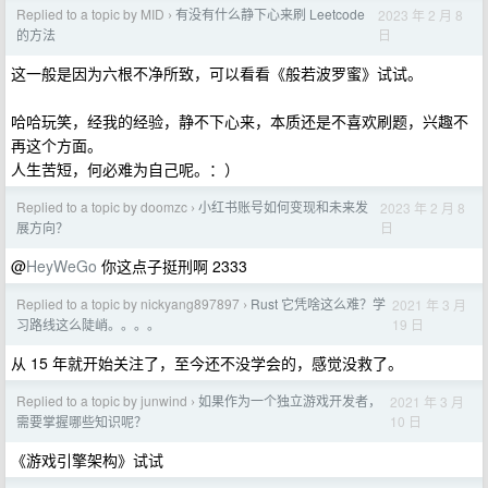
Replied to a topic by MID
有没有什么静下心来刷 Leetcode
2023 年 2 月 8
›
日
的方法
这一般是因为六根不净所致，可以看看《般若波罗蜜》试试。
哈哈玩笑，经我的经验，静不下心来，本质还是不喜欢刷题，兴趣不
再这个方面。
人生苦短，何必难为自己呢。：）
Replied to a topic by doomzc
小红书账号如何变现和未来发
2023 年 2 月 8
›
日
展方向？
@
HeyWeGo
你这点子挺刑啊 2333
Replied to a topic by nickyang897897
Rust 它凭啥这么难？学
2021 年 3 月
›
19 日
习路线这么陡峭。。。。
从 15 年就开始关注了，至今还不没学会的，感觉没救了。
Replied to a topic by junwind
如果作为一个独立游戏开发者，
2021 年 3 月
›
10 日
需要掌握哪些知识呢？
《游戏引擎架构》试试