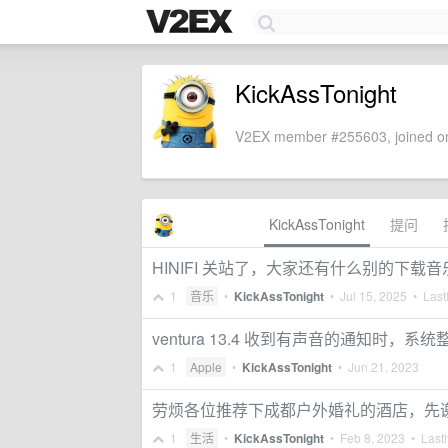
KickAssTonight
V2EX member #255603, joined on
KickAssTonight
提问
HINIFI 关站了，大家还有什么别的下载
1
音乐
•
KickAssTonight
•
Jul 15, 2025
• Lastl
ventura 13.4 收到有声音的通知时，系
1
Apple
•
KickAssTonight
•
Jun 21, 2023
劳烦各位推荐下成都户外婚礼的酒店，先
1
生活
•
KickAssTonight
•
Feb 8, 2023
• Lastl