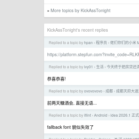
More topics by KickAssTonight
»
KickAssTonight's recent replies
Replied to a topic by
hpan
程序员
佬们你们的小米 MIM
›
›
https://platform.stepfun.com?invite_code=R
Replied to a topic by
ivy01
生活
今天终于把房贷还
›
›
恭喜恭喜!
Replied to a topic by
ovovovovo
成都
成都天府大道
›
›
前两天糖酒会, 直接无语...
Replied to a topic by
iflint
Android
idea 2026.
›
›
fallback font 貌似失效了