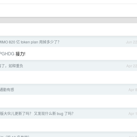
O 820 亿 token plan 用掉多少了？
Jun 2
LKPGHDG
接力!
清了，如释重负
Apr 2
通勤有感
Apr 
1 正式版大伙儿更新了吗？ 又发现什么新 bug 了吗？
Apr 