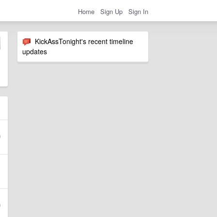
Home
Sign Up
Sign In
KickAssTonight's recent timeline
updates