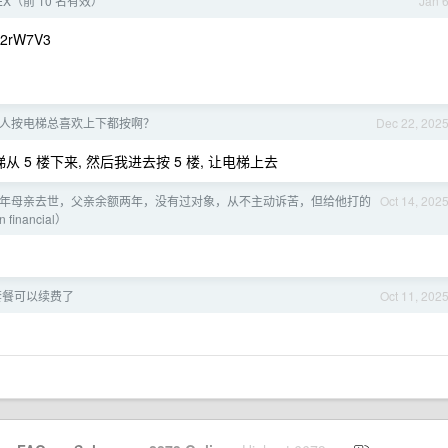
V2EX（前 10 名有效）
Jan 
x2rW7V3
人按电梯总喜欢上下都按啊？
Dec 22, 202
5 楼下来, 然后我进去按 5 楼, 让电梯上去
 去年母亲去世，父亲余额两年，没有过对象，从不主动诉苦，但给他打的
Oct 14, 202
ancial）
 套餐可以续费了
Oct 11, 202