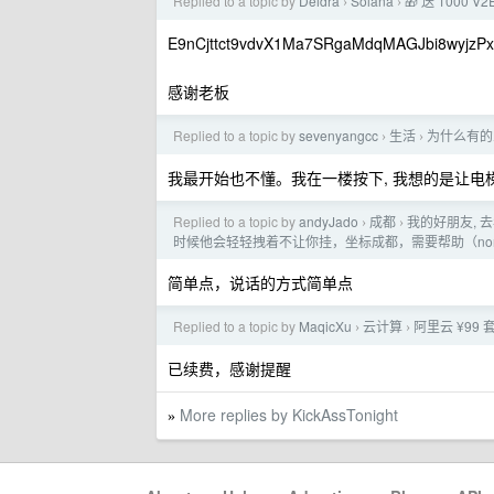
Replied to a topic by
Deidra
Solana
🎁 送 1000 
›
›
E9nCjttct9vdvX1Ma7SRgaMdqMAGJbi8wyjzP
感谢老板
Replied to a topic by
sevenyangcc
生活
为什么有的
›
›
我最开始也不懂。我在一楼按下, 我想的是让电梯从 
Replied to a topic by
andyJado
成都
我的好朋友,
›
›
时候他会轻轻拽着不让你挂，坐标成都，需要帮助（non fin
简单点，说话的方式简单点
Replied to a topic by
MaqicXu
云计算
阿里云 ¥99
›
›
已续费，感谢提醒
More replies by KickAssTonight
»