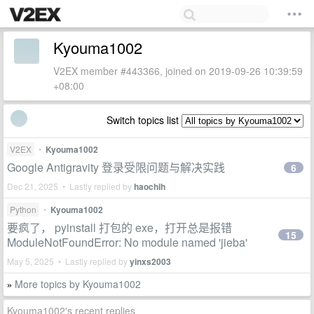
Kyouma1002
V2EX member #443366, joined on 2019-09-26 10:39:59
+08:00
Switch topics list
V2EX
•
Kyouma1002
Google Antigravity 登录受限问题与解决实践
6
Dec 21, 2025 • Lastly replied by
haochih
Python
•
Kyouma1002
要疯了， pyinstall 打包的 exe，打开总是报错
15
ModuleNotFoundError: No module named 'jieba'
May 5, 2025 • Lastly replied by
yinxs2003
More topics by Kyouma1002
»
Kyouma1002's recent replies