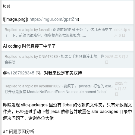
test
![image.png](
https://imgur.com/gpstZni
)
Replied to a topic by fushall
都说前端被 AI 干死了，这几天抽空学
2025 年 9
›
月 6 日
了一下，前端也很难学，很多复杂的框架和概念......
AI coding 时代直接干中学了
Replied to a topic by CNM47589
如果买手机预算没上限，你
2025 年 5 月 3
›
日
会买啥
@
w1287928345
同，对我来说是完美双持
2025 年
Replied to a topic by Kyouma1002
要疯了， pyinstall 打包的 exe，
›
4 月 28
打开总是报错 ModuleNotFoundError: No module named 'jieba'
日
昨晚发现 site-packages 里没有 jieba 的依赖包文件夹，只有元数据文
件夹，已经通过手动下载 jieba 依赖包并放置在 site-packages 目录中
解决问题了，谢谢各位大佬
## 问题原因分析