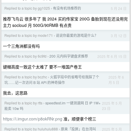
Replied to a topic by gg1025
有没有机场推荐的
5 月 24 日
›
推荐飞鸟云 很多年了 我 2024 买的传家宝 200G 备胎到现在还没用完
主力 socloud 月 500G/90RMB 有点贵
Replied to a topic by mode171
说说你最爱的游戏是什么？
3 月 12 日
›
一个三角洲都没有吗
Replied to a topic by 6c9fd
200 元内码字键盘求推荐
2025 年 6 月 15 日
›
键帽高度一致这个太难了 要不一堆国产卷王
Replied to a topic by bczhc
火狐字段中的省略号给我踩了个
2025 年 6
›
月 5 日
坑……记一次访问 B 站 API 的神奇操作
我去，这思路
Replied to a topic by rtts
speedtest.im 一键测速网 日 IP 1W+
2025 年 5 月
›
23 日
能卖 10w 吗
https://i.imgur.com/p8okRNr.png
准，顺便拿个榜三
Replied to a topic by huluhulu888
​原来「投屏」在台湾叫
2025 年 5 月
›