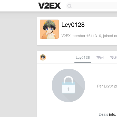
Lcy0128
V2EX member #811316, joined on
Lcy0128
提问
技
Per Lcy0128'
Deals
info,