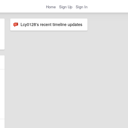
Home
Sign Up
Sign In
Lcy0128's recent timeline updates