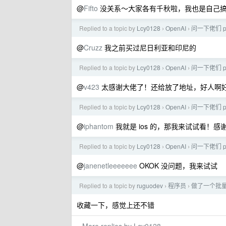
@
Fifto
没关系～大家各有千秋啦，我也是自己搞
Replied to a topic by
Lcy0128
OpenAI
问一下佬们 p
›
›
@
Cruzz
我之前买过尼日利亚和印尼的
Replied to a topic by
Lcy0128
OpenAI
问一下佬们 p
›
›
@
v423
太感谢大佬了！还给放了地址，好人啊
Replied to a topic by
Lcy0128
OpenAI
问一下佬们 p
›
›
@
iphantom
我就是 ios 的，那我来试试看！感
Replied to a topic by
Lcy0128
OpenAI
问一下佬们 p
›
›
@
janenetleeeeeee
OKOK 没问题，我来试试
Replied to a topic by
ruguodev
程序员
做了一个批
›
›
收藏一下，感觉上还不错