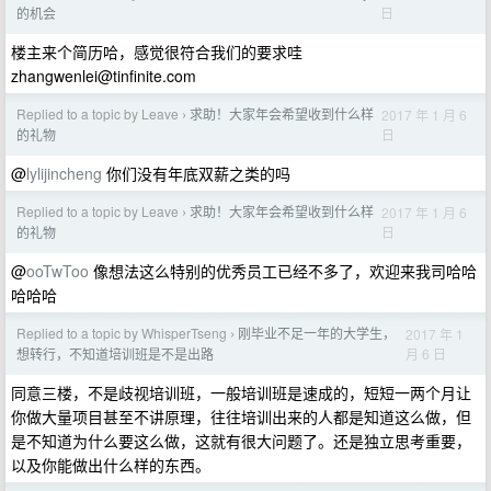
日
的机会
楼主来个简历哈，感觉很符合我们的要求哇
zhangwenlei@tinfinite.com
Replied to a topic by Leave
求助！大家年会希望收到什么样
2017 年 1 月 6
›
日
的礼物
@
lylijincheng
你们没有年底双薪之类的吗
Replied to a topic by Leave
求助！大家年会希望收到什么样
2017 年 1 月 6
›
日
的礼物
@
ooTwToo
像想法这么特别的优秀员工已经不多了，欢迎来我司哈哈
哈哈哈
Replied to a topic by WhisperTseng
刚毕业不足一年的大学生，
2017 年 1
›
月 6 日
想转行，不知道培训班是不是出路
同意三楼，不是歧视培训班，一般培训班是速成的，短短一两个月让
你做大量项目甚至不讲原理，往往培训出来的人都是知道这么做，但
是不知道为什么要这么做，这就有很大问题了。还是独立思考重要，
以及你能做出什么样的东西。