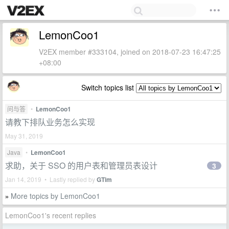
LemonCoo1
V2EX member #333104, joined on 2018-07-23 16:47:25
+08:00
Switch topics list
问与答
•
LemonCoo1
请教下排队业务怎么实现
May 31, 2019
Java
•
LemonCoo1
求助，关于 SSO 的用户表和管理员表设计
3
Jan 14, 2019 • Lastly replied by
GTim
More topics by LemonCoo1
»
LemonCoo1's recent replies