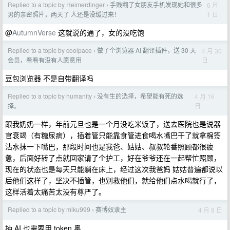
Replied to a topic by Heimerdinger
手贱翻了女朋友手机发现她和很多
6 月
›
1 日
男的亲密照片，两天了 人还是没缓过来！
@
AutumnVerse
这就说的通了，女的没吃饱
Replied to a topic by coolpace
做了个浏览器 AI 翻译插件，送 30 天
4 月 30
›
日
会员，看看有没有人愿意用
豆包浏览器 不是自带翻译吗
Replied to a topic by humanity
没有生的选择，希望能有死的选
4 月 16
›
日
择。
跟我奶奶一样，年前元旦也是一个月没吃米饭了，送去医院也是说器
官衰竭（有糖尿病），插着管只能靠食管进食喝水嘴巴干了就拿棉签
沾水抹一下嘴巴，那段时间也是我爸、姑姑、叔叔轮番照顾都很疲
惫，后面好转了点就回家请了个护工，好在爷爷还在一起帮忙照顾，
现在的状态也是每天只能躺在床上，经过这次我爸妈 姑姑普遍都说以
后他们这样了，坚决不插管，也别救他们，就给他们点水喝就行了，
这样活着太痛苦太没有尊严了。
Replied to a topic by miku999
赛博奴隶主
4 月 8 日
›
抽 AI 也需要用 token 奥