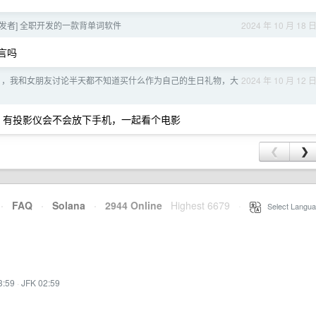
开发者] 全职开发的一款背单词软件
2024 年 10 月 18 
言吗
日，我和女朋友讨论半天都不知道买什么作为自己的生日礼物，大
2024 年 10 月 12 
，有投影仪会不会放下手机，一起看个电影
❮
❯
·
FAQ
·
Solana
·
2944 Online
Highest 6679
·
Select Langua
3:59
·
JFK 02:59