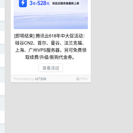
日
日
[即将结束] 腾讯云618年中大促活动：
硅谷CN2、首尔、曼谷、法兰克福、
日
上海、广州VPS服务器，另可免费领
取续费/升级/新购代金券。
查看活动
日
Promoted by
id7368
PRO
日
日