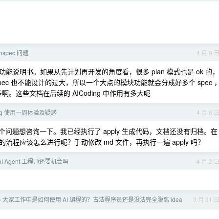
nspec 问题
4 月 9 
是功能说明书。如果从先计划再开发的角度看，很多 plan 模式也是 ok 的，
ec 也不能设计的过大，所以一个大点的模块功能就会分成好多个 spec 
啊。这些文档在后续的 AICoding 中作用有多大呢
ding 使用一周体验及疑惑
4 月 8 
ng ，有个问题想咨询一下。我已经执行了 apply 生成代码，文档还没有归档。在
程应该怎么进行呢？手动修改 md 文件，再执行一遍 apply 吗？
I Agent 工程师还要机会吗
4 月 2 
大家工作中是如何使用 AI 编程的？古法程序员还是没法完全脱离 idea
3 月 31 
›