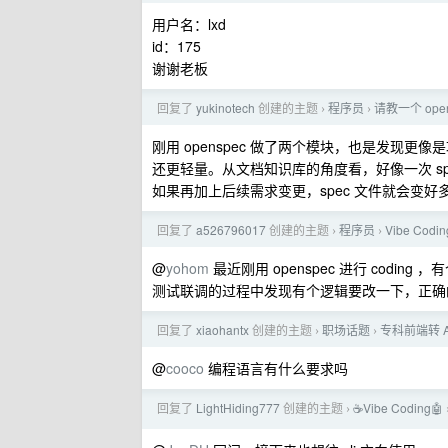
用户名：lxd
id：175
谢谢老板
回复了
yukinotech
创建的主题
程序员
请教一个 ope
›
›
刚用 openspec 做了两个模块，也是发现更像
还更轻量。从文档知识库的角度看，好像一次 sp
如果再加上后续需求变更，spec 文件就会变好多
回复了
a526796017
创建的主题
程序员
Vibe Co
›
›
@
yohom
最近刚用 openspec 进行 codi
测试联调的过程中发现有个逻辑要改一下，正确的流
回复了
xiaohantx
创建的主题
职场话题
专科前端转 A
›
›
@
cooco
编程语言有什么要求吗
回复了
LightHiding777
创建的主题
☕Vibe Coding🤖
›