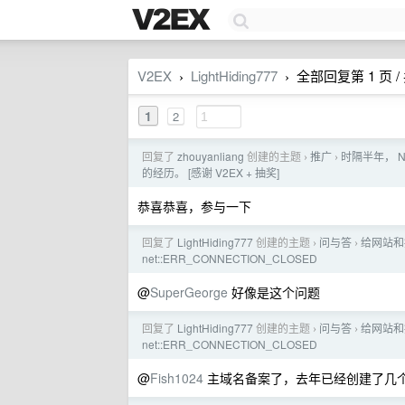
V2EX
LightHiding777
全部回复第 1 页 / 
›
›
1
2
回复了
zhouyanliang
创建的主题
推广
时隔半年， N
›
›
的经历。 [感谢 V2EX + 抽奖]
恭喜恭喜，参与一下
回复了
LightHiding777
创建的主题
问与答
给网站和
›
›
net::ERR_CONNECTION_CLOSED
@
SuperGeorge
好像是这个问题
回复了
LightHiding777
创建的主题
问与答
给网站和
›
›
net::ERR_CONNECTION_CLOSED
@
Fish1024
主域名备案了，去年已经创建了几