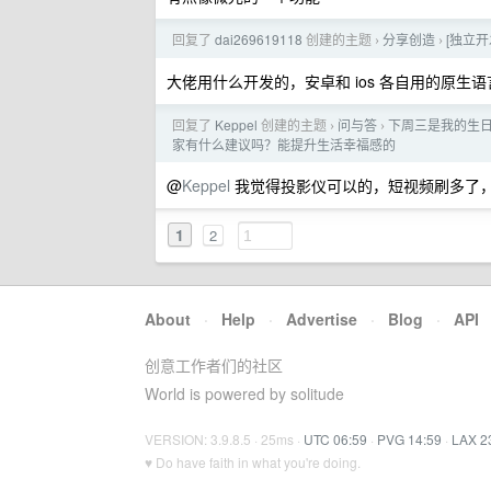
回复了
dai269619118
创建的主题
分享创造
[独立
›
›
大佬用什么开发的，安卓和 ios 各自用的原生语
回复了
Keppel
创建的主题
问与答
下周三是我的生
›
›
家有什么建议吗？能提升生活幸福感的
@
Keppel
我觉得投影仪可以的，短视频刷多了
1
2
About
·
Help
·
Advertise
·
Blog
·
API
创意工作者们的社区
World is powered by solitude
VERSION: 3.9.8.5 · 25ms ·
UTC 06:59
·
PVG 14:59
·
LAX 2
♥ Do have faith in what you're doing.