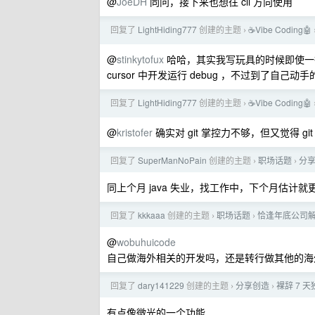
@
JoeDH
同问，接下来也想往 cli 方向使用
回复了
LightHiding777
创建的主题
☕Vibe Coding🤖
›
@
stinkytofux
哈哈，其实我写玩具的时候即使一行
cursor 中开发运行 debug ，不过到了自己动
回复了
LightHiding777
创建的主题
☕Vibe Coding🤖
›
@
kristofer
确实对 git 掌控力不够，但又觉得 g
回复了
SuperManNoPain
创建的主题
职场话题
分
›
›
同上个月 java 失业，找工作中，下个月估计就
回复了
kkkaaa
创建的主题
职场话题
恰逢年底公司
›
›
@
wobuhuicode
自己做海外相关的开发吗，还是转行做其他的海
回复了
dary141229
创建的主题
分享创造
裸辞 7 
›
›
有点像微光的一个功能