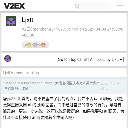
Ljxtt
V2EX member #541077, joined on 2021-04-04 21:38:08
+08:00
2
7
53
Switch topics list
Ljxtt's recent replies
Replied to a topic by shoushen
大语言模型技术对人类社会产
2025 年 8 月
›
31 日
生的影响和改变
@
yb2313
首先，请不要歪曲了我的观点，我并不否认 ai 聊天，我是
觉得直接采用 ai 的提问/回答，而不经过自己的修改的行为，是没有
诚意的，更进一步来说，这可以说是敷衍的。如果我要和 ai 聊天，为
什么不直接使用 ai 而要隔着个中间人呢？