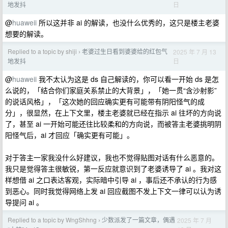
日
地发抖
@
huaweii
所以这并非 ai 的解读，也没什么优秀的，这只是楼主老婆
想要的解读。
Replied to a topic by shiji
老婆过生日看到婆婆给的红包气
2025 年 7 月 13
›
日
地发抖
@
huaweii
我不太认为这是 ds 自己解读的，你可以看一开始 ds 是怎
么说的，「结合你们家庭关系禁止的大背景」，「她一贯“含沙射影”
的说话风格」，「这次她的回应确实更有可能带有阴阳怪气的成
分」，很显然，在上下文里，楼主老婆就已经在指示 ai 往坏的方向说
了，甚至 ai 一开始可能还往比较柔和的方向说，而被答主老婆挑明阴
阳怪气后，ai 才回应「确实更有可能」。
对于答主一家我没什么好建议，我也不觉得贴图对话有什么恶意的。
我只是觉得答主很敏锐，第一反应就意识到了老婆诱导了 ai 。我对这
样想借 ai 之口表达客观，实际暗中引导 ai ，事后还不承认的行为感
到恶心。同时我觉得网络上发 ai 回应截图不发上下文一律可以认为诱
导提问 ai 。
Replied to a topic by WngShhng
少数派发了一篇文章，偶遇
2025 年 7 月
›