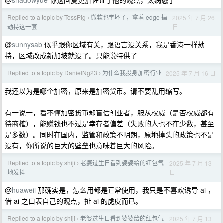
@
shadowyue
你这回复更加佐证了他的观点，太病态了
Replied to a topic by TossPig
微软也学坏了，拿着 edge 搞
2025 年 7 月 26
›
日
劫持这一套
@
sunnysab
似乎跟你区域有关，跟语言没关系，我是香港一样劫
持，区域改成新加坡就没了。只能说特供了
Replied to a topic by DanielNg23
为什么我投身加密行业
2025 年 7 月 16 日
›
我还以为是哪个加密，原来是加密货币。请不要乱用缩写。
有一说一，看不懂加密货币却盲信创业者，服从权威（是否权威都有
待商榷），能赚钱也不过是幸存者偏差（失败的人也不在少数，甚至
是多数）。同时在国内，监管和政策不明朗，原地掉头的政策也不是
没有，你所说的巨大的壁垒也意味着巨大的风险。
Replied to a topic by shiji
老婆过生日看到婆婆给的红包气
2025 年 7 月 13
›
日
地发抖
@
huaweii
那确实是，怎么用都是正常使用，我只是不喜欢诱导 ai ，
借 ai 之口表自己的观点，扯 ai 的虎皮而已。
Replied to a topic by shiji
老婆过生日看到婆婆给的红包气
2025 年 7 月 13
›