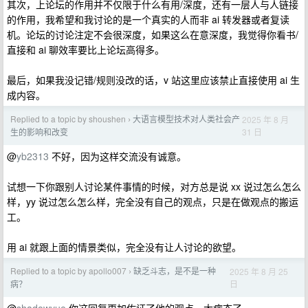
其次，上论坛的作用并不仅限于什么有用/深度，还有一层人与人链接
的作用，我希望和我讨论的是一个真实的人而非 ai 转发器或者复读
机。论坛的讨论注定不会很深度，如果这么在意深度，我觉得你看书/
直接和 ai 聊效率要比上论坛高得多。
最后，如果我没记错/规则没改的话，v 站这里应该禁止直接使用 ai 生
成内容。
Replied to a topic by shoushen
大语言模型技术对人类社会产
2025 年 8 月
›
31 日
生的影响和改变
@
yb2313
不好，因为这样交流没有诚意。
试想一下你跟别人讨论某件事情的时候，对方总是说 xx 说过怎么怎么
样，yy 说过怎么怎么样，完全没有自己的观点，只是在做观点的搬运
工。
用 ai 就跟上面的情景类似，完全没有让人讨论的欲望。
Replied to a topic by apollo007
缺乏斗志，是不是一种
2025 年 8 月 25
›
日
病？