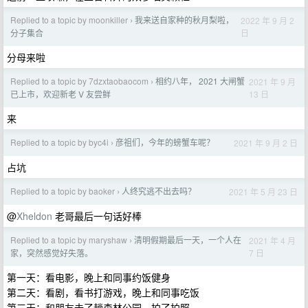
Replied to a topic by moonkiller
我来送自家种的秋月梨啦，
2022 年 9 月 2
›
日
分子集合
分母来啦
Replied to a topic by 7dzxtaobaocom
相约八年， 2021 大闸蟹
2021 年 9 月
›
13 日
已上市，欢迎新老 V 友尝鲜
来
Replied to a topic by byc4i
彦祖们，今年的螃蟹车呢？
2021 年 9 月 2 日
›
占坑
Replied to a topic by baoker
人终究逃不出去吗？
2021 年 5 月 23 日
›
@
Xheldon
老哥最后一句话好棒
Replied to a topic by maryshaw
清明假期最后一天，一个人在
2021 年 4 月
›
7 日
家，突然感觉好失落。
第一天：看电影，晚上和同事约饭健身
第二天：看剧，看书打游戏，晚上和同事吃饭
第三天：和朋友去了趟森林公园，拍了拍照