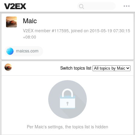
Maic
V2EX member #117595, joined on 2015-05-19 07:30:15
+08:00
maicss.com
Switch topics list
Per Maic's settings, the topics list is hidden