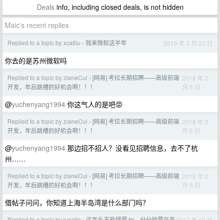
Deals
info, including closed deals, is not hidden
Maic's recent replies
Replied to a topic by xcatliu
我来微软这半年
2019 年 3 月 23 日
›
你去的是苏州微软吗
Replied to a topic by zianeCui
[网易] 考拉长期招聘——高级前端
2018 年 2
›
月 6 日
开发，年后跳槽的好机会啊！！！
@
yuchenyang1994
你这气人的是吧😡
Replied to a topic by zianeCui
[网易] 考拉长期招聘——高级前端
2018 年 2
›
月 6 日
开发，年后跳槽的好机会啊！！！
@
yuchenyang1994
那边招不招人？没看见招聘信息，去不了杭
州……
Replied to a topic by zianeCui
[网易] 考拉长期招聘——高级前端
2018 年 2
›
月 5 日
开发，年后跳槽的好机会啊！！！
借帖子问问，你知道上海半岛湾是什么部门吗？
Replied to a topic by lunatic
这年头不能得罪 hr，分分钟要在各
2017 年 12 月