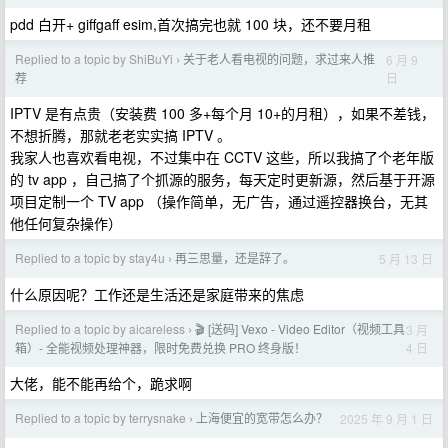
pdd 白开+ giffgaff esim,首次搞完也就 100 块，还不要月租
Replied to a topic by ShiBuYi
关于老人看电视的问题，求过来人推
6 月 9
›
日
荐
IPTV 是有点贵（安装费 100 多+每个月 10+的月租），如果不差钱，
不想折腾，那就老老实实搞 IPTV 。
我家人也喜欢看电视，不过集中在 CCTV 这些，所以我搞了个老年版
的 tv app ，自己搞了个抓源的服务，每天定时更新源，然后基于开源
项目定制一个 TV app （操作简单，无广告，通过遥控器换台，无其
他任何复杂操作）
Replied to a topic by stay4u
再三思量，还是辞了。
5 月 13 日
›
什么原因呢？工作还是生活还是家庭带来的焦虑
Replied to a topic by aicareless
🎬 [送码] Vexo - Video Editor（视频工具
3 月
›
4 日
箱）- 全能视频处理神器，限时免费兑换 PRO 终身版！
大佬，能不能再给个，跪求啊
Replied to a topic by terrysnake
上海便宜的宽带怎么办？
2025 年 9 月 1 日
›