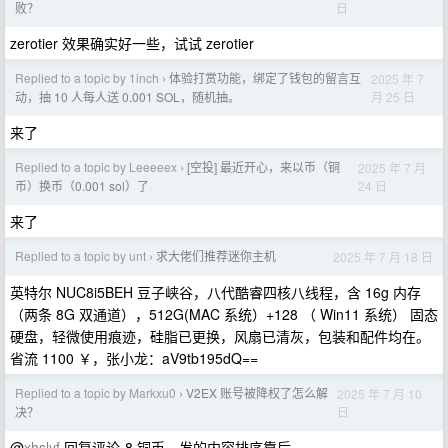
日
败？
zerotier 效果确实好一些，试试 zerotier
Replied to a topic by 1inch
体验打赏功能，绑定了钱包的留言互
2025 年 7
›
月 25 日
动，抽 10 人每人送 0.001 SOL，随机抽。
来了
Replied to a topic by Leeeeex
[空投] 最近开心，来以币（铜
2025 年 7 月
›
24 日
币）换币（0.001 sol）了
来了
Replied to a topic by unt
求大佬们推荐迷你主机
2025 年 7 月 18 日
›
英特尔 NUC8i5BEH 豆子峡谷，八代酷睿四核八线程，含 16g 内存
（两条 8G 双通道），512G(MAC 系统）+128 （ Win11 系统） 固态
硬盘，轻微使用痕迹，硅脂已更换，风扇已清灰，包装和配件均在。
省流 1100 ￥，张小龙：aV9tb195dQ==
Replied to a topic by Markxu0
V2EX 账号被降权了怎么解
2025 年 7 月 10
›
日
决？
@
xhslyf
回复评论-8 铜币，发的内容排序靠后