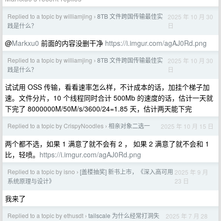
Replied to a topic by williamjing
8TB 文件跨国传输最佳实
2025 年 10 月 30
›
日
践是什么？
@
Markxu0
前面的内容没删干净
https://i.imgur.com/agAJ0Rd.png
Replied to a topic by williamjing
8TB 文件跨国传输最佳实
2025 年 10 月 30
›
日
践是什么？
试试用 OSS 传输，看看速率怎么样，不计成本的话，加挂个梯子加
速。文件分片，10 个线程同时合计 500Mb 的速度的话，估计一天就
下完了 8000000M/50M/s/3600/24=1.85 天，估计两天能下完
Replied to a topic by CrispyNoodles
相亲对象二选一
2025 年 10 月 15 日
›
两个都不选，如果 1 满意了就不会有 2 ， 如果 2 满意了就不会和 1
比，轻喷。
https://i.imgur.com/agAJ0Rd.png
Replied to a topic by isno
[盖楼抽奖] 新书上市，《深入高可用
2025 年 9 月
›
23 日
系统原理与设计》
我来了
Replied to a topic by ethusdt
tailscale 为什么经常打洞失
2025 年 7 月 28
›