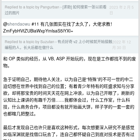
Replied to a topic by Pangurban
[求助] 如何搜索一张以前看
2023 年 2 月 5
›
日
过的图片
@
shendaowu
#11 有几张图实在找了太久了，大佬求教！
ZmFybHVtZUBiaWxpYmlsaS5iYXI=
Replied to a topic by Suzutan
有点好奇 v2 上小时候就开始接触
2022 年 12
›
月 30 日
编程的人，长大后都在做什么
和 OP 类似的经历，从 VB, ASP 开始玩的，现在是工作都找不到的废
物。
急于证明自己，期待他人关注，以为自己是“特殊”的不可一世的中二
迫切想在世界中找到自己的位置；有着青少年特有的旺盛求知与分享
欲，却将那宝贵的时间天天花在网上冲浪，以为自己开眼了，刷新的
认知比上课讲的有趣千万倍……我都体会过，什么工作室，什么科
技，什么商务合作，项目都没有就开始画大饼，样子学的一套一套的
也都瞎几把整过。
最后才发现自己也许只是喜欢这种形式，每次想要深入研究不是感觉
如临深渊就是找借口玩去了，连自己都怀疑自己到底对技术是否有过