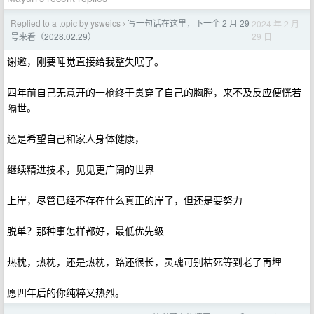
Replied to a topic by ysweics
写一句话在这里，下一个 2 月 29
2024 年 2 月
›
29 日
号来看（2028.02.29）
谢邀，刚要睡觉直接给我整失眠了。
四年前自己无意开的一枪终于贯穿了自己的胸膛，来不及反应便恍若
隔世。
还是希望自己和家人身体健康，
继续精进技术，见见更广阔的世界
上岸，尽管已经不存在什么真正的岸了，但还是要努力
脱单？那种事怎样都好，最低优先级
热枕，热枕，还是热枕，路还很长，灵魂可别枯死等到老了再埋
愿四年后的你纯粹又热烈。