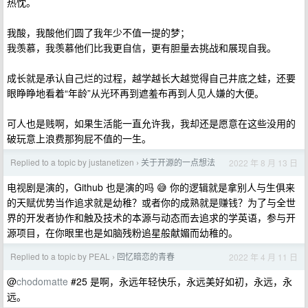
热忱。
我酸，我酸他们圆了我年少不值一提的梦；
我羡慕，我羡慕他们比我更自信，更有胆量去挑战和展现自我。
成长就是承认自己烂的过程，越学越长大越觉得自己井底之蛙，还要
眼睁睁地看着“年龄”从光环再到遮羞布再到人见人嫌的大便。
可人也是贱啊，如果生活能一直允许我，我却还是愿意在这些没用的
破玩意上浪费那狗屁不值的一生。
Replied to a topic by justanetizen
关于开源的一点想法
2022 年 8 月 13 日
›
电视剧是演的，Github 也是演的吗 😅 你的逻辑就是拿别人与生俱来
的天赋优势当作追求就是幼稚？或者你的成熟就是赚钱？为了与全世
界的开发者协作和触及技术的本源与动态而去追求的学英语，参与开
源项目，在你眼里也是如脑残粉追星般献媚而幼稚的。
Replied to a topic by PEAL
回忆暗恋的青春
2022 年 4 月 11 日
›
@
chodomatte
#25 是啊，永远年轻快乐，永远美好如初，永远，永
远。