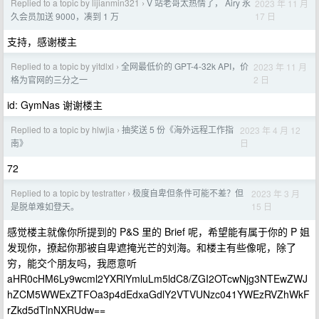
Replied to a topic by lijianmin321
V 站老哥太热情了， Airy 永
2023 年 11 月
›
17 日
久会员加送 9000，凑到 1 万
支持，感谢楼主
Replied to a topic by yitdlxl
全网最低价的 GPT-4-32k API，价
2023 年 11 月
›
2 日
格为官网的三分之一
id: GymNas 谢谢楼主
Replied to a topic by hlwjia
抽奖送 5 份《海外远程工作指
2023 年 4 月 12
›
日
南》
72
Replied to a topic by testratter
极度自卑但条件可能不差？但
2023 年 3 月
›
15 日
是脱单难如登天。
感觉楼主就像你所提到的 P&S 里的 Brief 呢，希望能有属于你的 P 姐
发现你，撩起你那被自卑遮掩光芒的刘海。和楼主有些像呢，除了
穷，能交个朋友吗，我愿意听
aHR0cHM6Ly9wcml2YXRlYmluLm5ldC8/ZGI2OTcwNjg3NTEwZWJ
hZCM5WWExZTFOa3p4dEdxaGdlY2VTVUNzc041YWEzRVZhWkF
rZkd5dTlnNXRUdw==