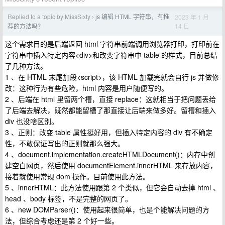
Replied to a topic by MissSixty
js 编辑 HTML 字符串，有推
2023 年 1 月
›
14 日
荐的方法吗？
这个需求目的是后端返回 html 字符串前端调用浏览器打印，打印前在
字符串中插入特定内容<div>和改变字符串中 table 的样式，目前总结
了几种方法。
1 、在 HTML 末尾加段<script>，该 HTML 加载完就会自行 js 并做修
改：这种行为有些危险，html 内容是用户随便写的。
2 、后端在 html 里留两个槽，直接 replace：这就相当于把问题丢给
了后端去解决，既然都能留槽了那直接让后端来做多好。留槽和插入
div 也没啥区别。
3 、正则：改变 table 属性挺好用，但插入特定内容的 div 有不确定
性，不敢保证写出的正则就那么强大。
4 、document.implementation.createHTMLDocument()：内存中创
建空白网页，然后使用 documentElement.innerHTML 来存放内容，
接着就使用常规 dom 操作。目前使用此方法。
5 、innerHTML：此方法使用跟第 2 个类似，但它会自动去掉 html 、
head 、body 标签，不是完整的网页了。
6 、new DOMParser()​​：使用起来很简单，也是个能解决问题的方
法，但综合考虑还是第 2 个好一些。