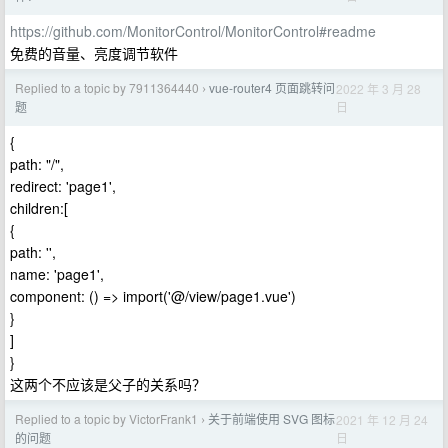
https://github.com/MonitorControl/MonitorControl#readme
免费的音量、亮度调节软件
Replied to a topic by 7911364440
vue-router4 页面跳转问
2022 年 3 月 28
›
日
题
{
path: "/",
redirect: 'page1',
children:[
{
path: '',
name: 'page1',
component: () => import('@/view/page1.vue')
}
]
}
这两个不应该是父子的关系吗？
Replied to a topic by VictorFrank1
关于前端使用 SVG 图标
2021 年 12 月 24
›
日
的问题