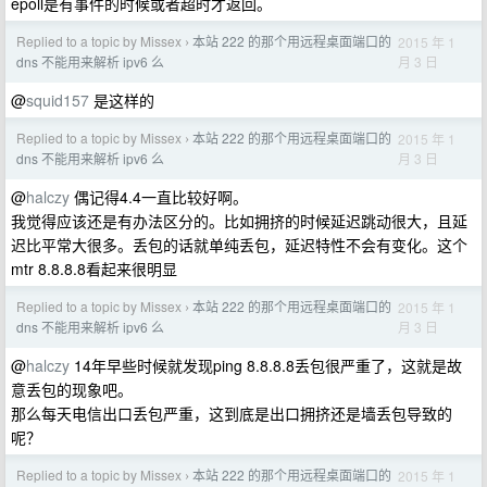
epoll是有事件的时候或者超时才返回。
Replied to a topic by Missex
本站 222 的那个用远程桌面端口的
2015 年 1
›
月 3 日
dns 不能用来解析 ipv6 么
@
squid157
是这样的
Replied to a topic by Missex
本站 222 的那个用远程桌面端口的
2015 年 1
›
月 3 日
dns 不能用来解析 ipv6 么
@
halczy
偶记得4.4一直比较好啊。
我觉得应该还是有办法区分的。比如拥挤的时候延迟跳动很大，且延
迟比平常大很多。丢包的话就单纯丢包，延迟特性不会有变化。这个
mtr 8.8.8.8看起来很明显
Replied to a topic by Missex
本站 222 的那个用远程桌面端口的
2015 年 1
›
月 3 日
dns 不能用来解析 ipv6 么
@
halczy
14年早些时候就发现ping 8.8.8.8丢包很严重了，这就是故
意丢包的现象吧。
那么每天电信出口丢包严重，这到底是出口拥挤还是墙丢包导致的
呢？
Replied to a topic by Missex
本站 222 的那个用远程桌面端口的
2015 年 1
›