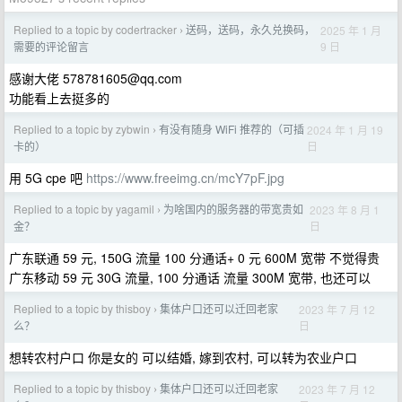
Replied to a topic by codertracker
送码，送码，永久兑换码，
2025 年 1 月
›
9 日
需要的评论留言
感谢大佬
578781605@qq.com
功能看上去挺多的
Replied to a topic by zybwin
有没有随身 WiFi 推荐的（可插
2024 年 1 月 19
›
日
卡的）
用 5G cpe 吧
https://www.freeimg.cn/mcY7pF.jpg
Replied to a topic by yagamil
为啥国内的服务器的带宽贵如
2023 年 8 月 1
›
日
金？
广东联通 59 元, 150G 流量 100 分通话+ 0 元 600M 宽带 不觉得贵
广东移动 59 元 30G 流量, 100 分通话 流量 300M 宽带, 也还可以
Replied to a topic by thisboy
集体户口还可以迁回老家
2023 年 7 月 12
›
日
么？
想转农村户口 你是女的 可以结婚, 嫁到农村, 可以转为农业户口
Replied to a topic by thisboy
集体户口还可以迁回老家
2023 年 7 月 12
›