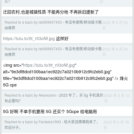
日
么？
迁回农村,也是城镇性质 不能再分地 不再拆旧建新了
Replied to a topic by lsk569937453
有没有便携/移动插卡路
2023 年 6 月 26
›
日
由推荐
https://tutu.to/ttt_r03oNf.jpg
这样好
Replied to a topic by lsk569937453
有没有便携/移动插卡路
2023 年 6 月 26
›
日
由推荐
<img src="
https://tutu.to/ttt_r03oNf.jpg
"
alt="9e3df8dcd100baa1ec922c7a0210b912c9fc2eb0.jpg"
title="9e3df8dcd100baa1ec922c7a0210b912c9fc2eb0.jpg" /> 烽火
5G cpe
Replied to a topic by Akanezero
2023 年了，买 5g 手机真的
2023 年 6 月 13
›
日
有必要吗？
5G 好啊 不单手机要用 5G 还买个 5Gcpe 给电脑用
Replied to a topic by Fantasia1993
给大家送鹰嘴桃来了，
2023 年 5 月 18
›
日
欢迎分子。