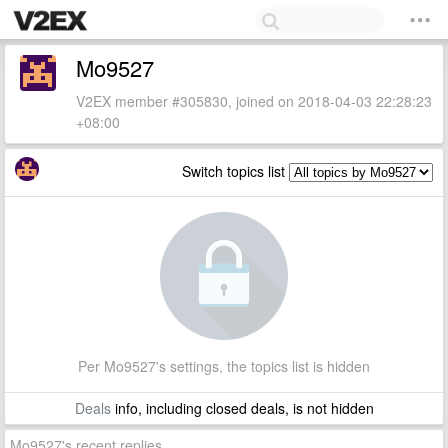
Mo9527
V2EX member #305830, joined on 2018-04-03 22:28:23
+08:00
Switch topics list
Per Mo9527's settings, the topics list is hidden
Deals
info, including closed deals, is not hidden
Mo9527's recent replies