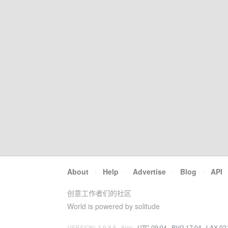
About
·
Help
·
Advertise
·
Blog
·
API
创意工作者们的社区
World is powered by solitude
VERSION: 3.9.8.5 · 8ms ·
UTC 09:04
·
PVG 17:04
·
LAX 02