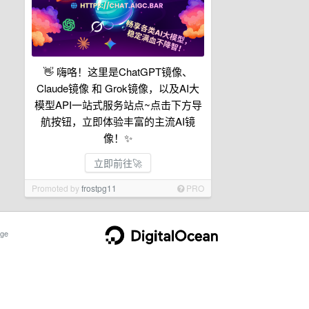
👋 嗨咯！这里是ChatGPT镜像、
Claude镜像 和 Grok镜像，以及AI大
模型API一站式服务站点~点击下方导
航按钮，立即体验丰富的主流AI镜
像！✨
立即前往🚀
Promoted by
frostpg11
PRO
ge