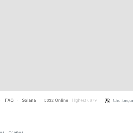
·
FAQ
·
Solana
·
5332 Online
Highest 6679
·
Select Langua
:04
·
JFK 05:04