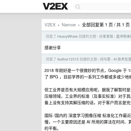
V2EX
Namoe
全部回复第 1 页 / 共 1 页
›
›
回复了
HeavyWhale
创建的主题
分享发现
直冲而来
›
›
感谢分享
回复了
feather12315
创建的主题
问与答
AI 技术
›
›
2018 年刚好是一个很微妙的节点，Google
了 BPG ，目前学界的一系列工作都或多或少
但工业界是否有大规模应用呢，据我了解暂时是
压缩领域，工业界的标准（及事实标准）对于其
备上没有支持其解压缩的话，对于客户而言是完
国际 /国内的 深度学习图像压缩 标准化工作最近
慢，一个主要原因还是 AI 所用的算法在时间、
的平衡。