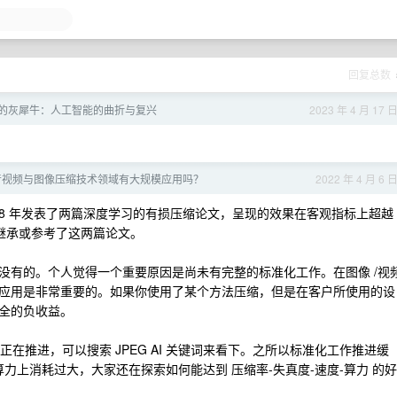
回复总数
的灰犀牛：人工智能的曲折与复兴
2023 年 4 月 17 
在音视频与图像压缩技术领域有大规模应用吗？
2022 年 4 月 6 
 于 18 年发表了两篇深度学习的有损压缩论文，呈现的效果在客观指标上超越
地继承或参考了这两篇论文。
没有的。个人觉得一个重要原因是尚未有完整的标准化工作。在图像 /视
应用是非常重要的。如果你使用了某个方法压缩，但是在客户所使用的设
全的负收益。
正在推进，可以搜索 JPEG AI 关键词来看下。之所以标准化工作推进缓
算力上消耗过大，大家还在探索如何能达到 压缩率-失真度-速度-算力 的好