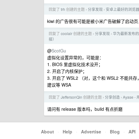
回复了
trh
创建的主题
分享发现
安卓上最好的浏览器是 Fi
›
›
kiwi 的广告很有可能是被小米广告破解了启
回复了
coolair
创建的主题
分享发现
华为最新发布的 [
›
›
接）
@
ScotGu
虚拟化设置异常的，可能是：
1. BIOS 里虚拟化技术没开；
2. 开启了内核保护；
3. 开启了 WSL2 （对，这个和 WSL2 不
建议等 WSA
回复了
JeffersonQin
创建的主题
分享创造
Ayase 
›
›
请问有 release 版本吗，build 有点折磨
About
·
Help
·
Advertise
·
Blog
·
API