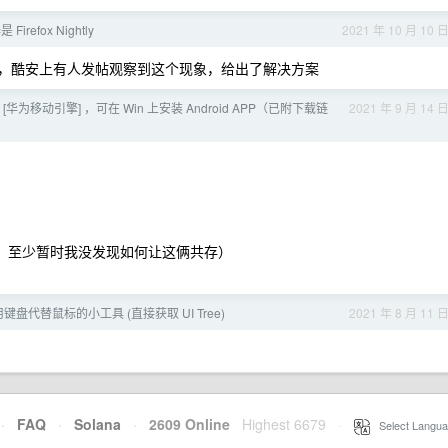
refox Nightly
2021 年 10 月 10 
动页，酷安上有人发帖观察到这个现象，给出了解决方案
华为移动引擎] ，可在 Win 上安装 Android APP（已附下载链
2021 年 9 月 14 
能共存，至少暂时我没发现如何让这俩共存）
- 用键盘代替鼠标的小工具 (直接获取 UI Tree)
2021 年 8 月 11 
·
FAQ
·
Solana
·
2609 Online
Highest 6679
·
Select Langua