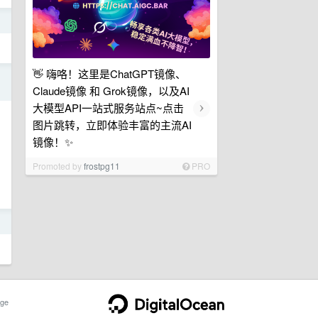
日
👋 嗨咯！这里是ChatGPT镜像、
日
Claude镜像 和 Grok镜像，以及AI
›
大模型API一站式服务站点~点击
图片跳转，立即体验丰富的主流AI
镜像！✨
Promoted by
frostpg11
PRO
日
ge